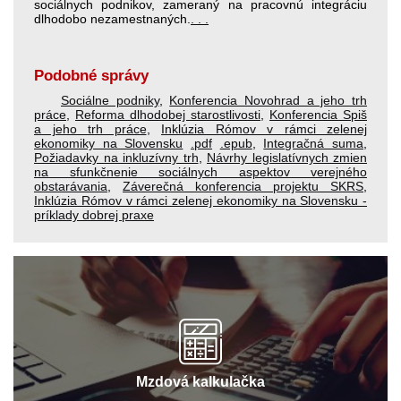
sociálnych podnikov, zameraný na pracovnú integráciu
dlhodobo nezamestnaných.
. . .
Podobné správy
Sociálne podniky
,
Konferencia Novohrad a jeho trh
práce
,
Reforma dlhodobej starostlivosti
,
Konferencia Spiš
a jeho trh práce
,
Inklúzia Rómov v rámci zelenej
ekonomiky na Slovensku
.pdf
.epub
,
Integračná suma
,
Požiadavky na inkluzívny trh
,
Návrhy legislatívnych zmien
na sfunkčnenie sociálnych aspektov verejného
obstarávania
,
Záverečná konferencia projektu SKRS
,
Inklúzia Rómov v rámci zelenej ekonomiky na Slovensku -
príklady dobrej praxe
Mzdová kalkulačka