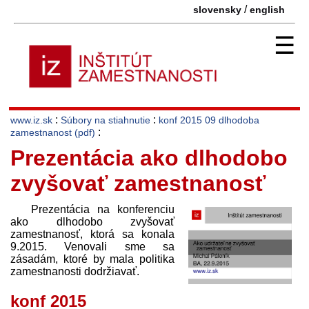
/
slovensky
english
☰
:
:
www.iz.sk
Súbory na stiahnutie
konf 2015 09 dlhodoba
:
zamestnanost (pdf)
Prezentácia ako dlhodobo
zvyšovať zamestnanosť
Prezentácia na konferenciu
ako dlhodobo zvyšovať
zamestnanosť, ktorá sa konala
9.2015. Venovali sme sa
zásadám, ktoré by mala politika
zamestnanosti dodržiavať.
konf 2015