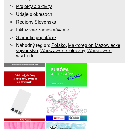
Projekty a aktivity
Údaje o okresoch
Regióny Slovenska
Inkluzívne zamestnávanie
Starnutie populácie
Náhodný región:
Poľsko
,
Makroregión Mazowiecke
vojvodstvo
,
Warszawski stołeczny
,
Warszawski
wschodni