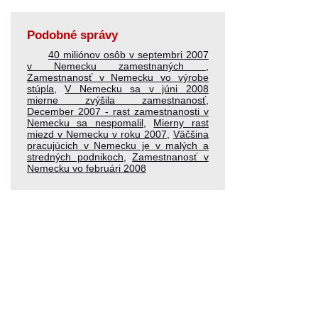
Podobné správy
40 miliónov osôb v septembri 2007
v Nemecku zamestnaných
,
Zamestnanosť v Nemecku vo výrobe
stúpla
,
V Nemecku sa v júni 2008
mierne zvýšila zamestnanosť
,
December 2007 - rast zamestnanosti v
Nemecku sa nespomalil
,
Mierny rast
miezd v Nemecku v roku 2007
,
Väčšina
pracujúcich v Nemecku je v malých a
stredných podnikoch
,
Zamestnanosť v
Nemecku vo februári 2008