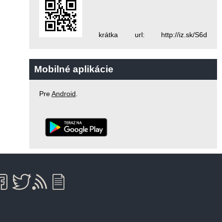
krátka url: http://iz.sk/S6d
Mobilné aplikácie
Pre
Android
.