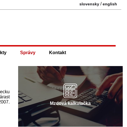
/
slovensky
english
kty
Správy
Kontakt
mecku
árast
2007.
Mzdová kalkulačka