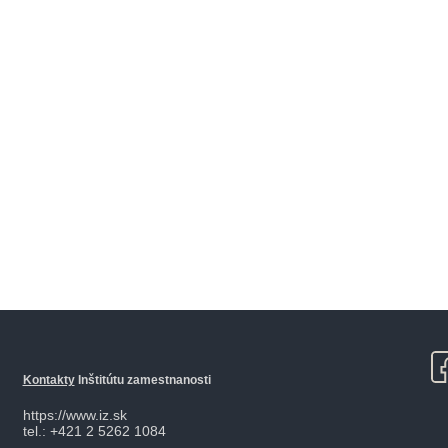
Kontakty
Inštitútu zamestnanosti
https://www.iz.sk
tel.: +421 2 5262 1084