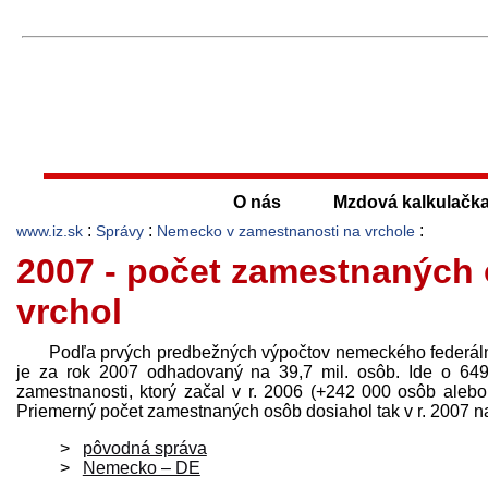
O nás
Mzdová kalkulačk
:
:
:
www.iz.sk
Správy
Nemecko v zamestnanosti na vrchole
2007 - počet zamestnaných
vrchol
Podľa prvých pred­bežných výpočtov nemeckého federál
je za rok 2007 odhadovaný na 39,7 mil. osôb. Ide o 64
zamestnanosti, ktorý začal v r. 2006 (+242 000 osôb alebo
Priemerný počet zamestnaných osôb dosiahol tak v r. 2007 
pôvodná správa
Nemecko – DE