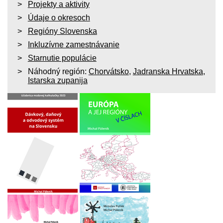
Projekty a aktivity
Údaje o okresoch
Regióny Slovenska
Inkluzívne zamestnávanie
Starnutie populácie
Náhodný región:
Chorvátsko
,
Jadranska Hrvatska
,
Istarska zupanija