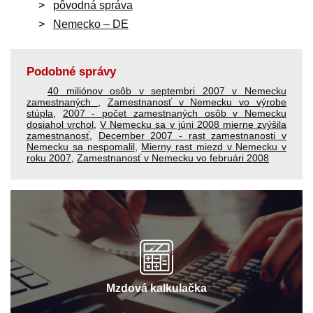
pôvodná správa
Nemecko – DE
Podobné správy
40 miliónov osôb v septembri 2007 v Nemecku
zamestnaných
,
Zamestnanosť v Nemecku vo výrobe
stúpla
,
2007 - počet zamestnaných osôb v Nemecku
dosiahol vrchol
,
V Nemecku sa v júni 2008 mierne zvýšila
zamestnanosť
,
December 2007 - rast zamestnanosti v
Nemecku sa nespomalil
,
Mierny rast miezd v Nemecku v
roku 2007
,
Zamestnanosť v Nemecku vo februári 2008
Mzdová kalkulačka