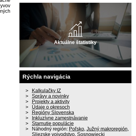
začne
lyvov
aných
Aktuálne štatistiky
Rýchla navigácia
Kalkulačky IZ
Správy a novinky
Projekty a aktivity
Údaje o okresoch
Regióny Slovenska
Inkluzívne zamestnávanie
Starnutie populácie
Náhodný región:
Poľsko
,
Južný makroregión
,
Sliezske vojvodstvo
,
Sosnowiecki