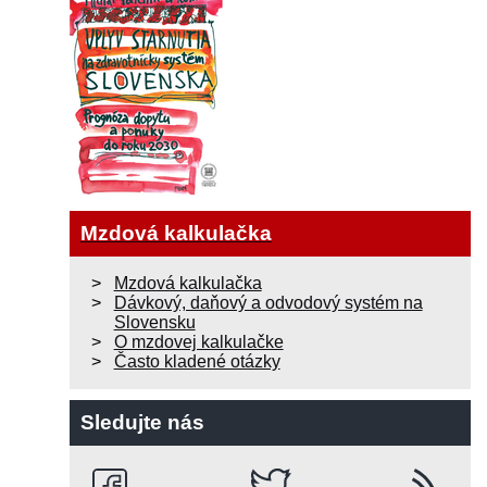
Mzdová kalkulačka
Mzdová kalkulačka
Dávkový, daňový a odvodový systém na
Slovensku
O mzdovej kalkulačke
Často kladené otázky
Sledujte nás