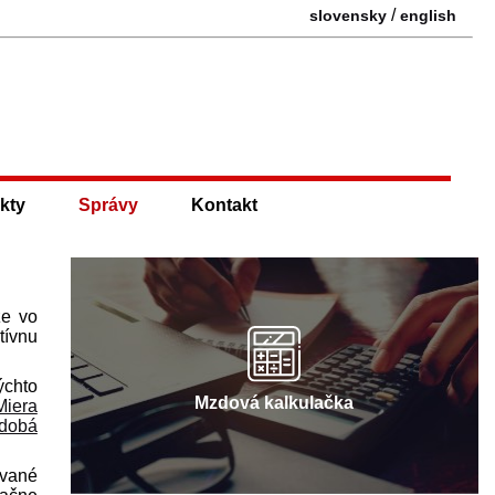
/
slovensky
english
kty
Správy
Kontakt
že vo
tívnu
ýchto
Mzdová kalkulačka
Miera
dobá
ívané