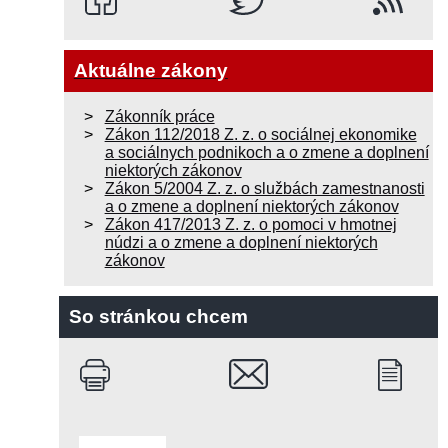
Aktuálne zákony
Zákonník práce
Zákon 112/2018 Z. z. o sociálnej ekonomike
a sociálnych podnikoch a o zmene a doplnení
niektorých zákonov
Zákon 5/2004 Z. z. o službách zamestnanosti
a o zmene a doplnení niektorých zákonov
Zákon 417/2013 Z. z. o pomoci v hmotnej
núdzi a o zmene a doplnení niektorých
zákonov
So stránkou chcem