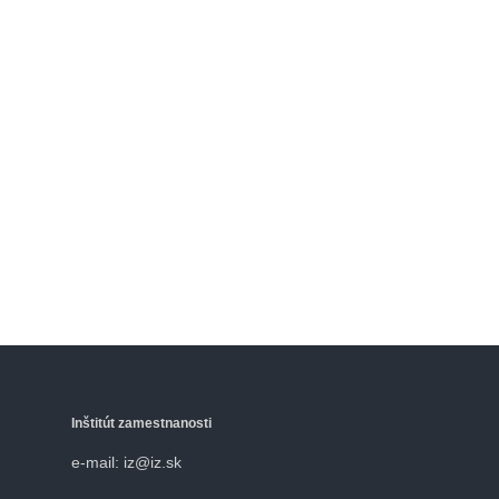
Inštitút zamestnanosti
e-mail: iz@iz.sk