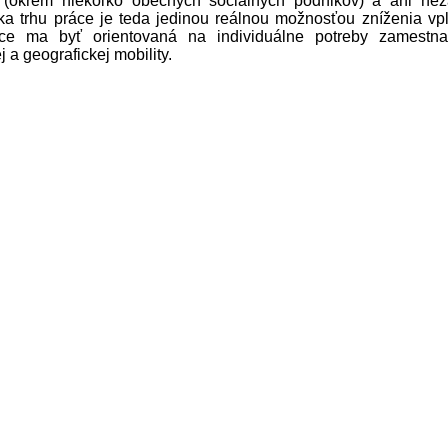
je (okrem niekoľko obecných sociálnych podnikov) a ani ne
ika trhu práce je teda jedinou reálnou možnosťou zníženia vp
ráce ma byť orientovaná na individuálne potreby zamestn
a geografickej mobility.