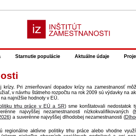
a
Starnutie populácie
Aktuálne údaje
Proje
osti
ej krízy. Pri zmierňovaní dopadov krízy na zamestnanosť mô
hužiaľ, v návrhu štátneho rozpočtu na rok 2009 sú výdavky na ak
e na najnižšie hodnoty v EÚ.
olitiku trhu práce v EÚ a SR
) sme konštatovali nedostatok t
rénne najvyššej nezamestnanosti nízkokvalifikovaných (
 2026
) a suverénne najvyššej dlhodobej nezamestnanosti (
Dlho
 sú regionálne aktívne politiky trhu práce alebo vhodne využ