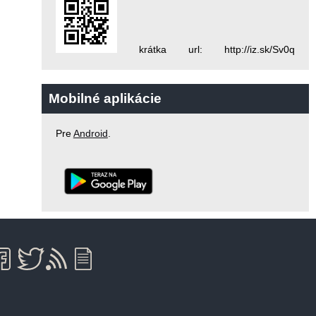
krátka url: http://iz.sk/Sv0q
Mobilné aplikácie
Pre
Android
.