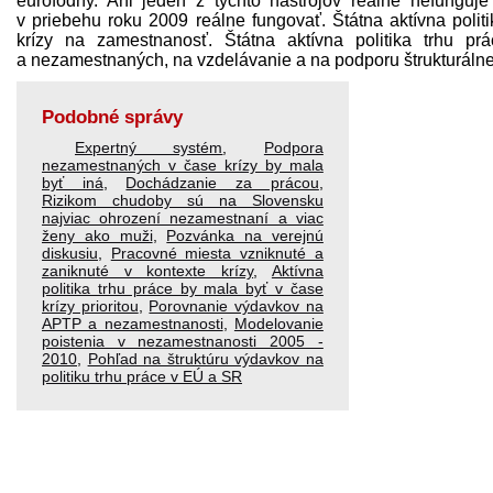
eurofodny. Ani jeden z týchto nástrojov reálne nefungu
v priebehu roku 2009 reálne fungovať. Štátna aktívna polit
krízy na zamestnanosť. Štátna aktívna politika trhu p
a nezamestnaných, na vzdelávanie a na podporu štrukturálnej 
Podobné správy
Expertný systém
,
Podpora
nezamestnaných v čase krízy by mala
byť iná
,
Dochádzanie za prácou
,
Rizikom chudoby sú na Slovensku
najviac ohrození nezamestnaní a viac
ženy ako muži
,
Pozvánka na verejnú
diskusiu
,
Pracovné miesta vzniknuté a
zaniknuté v kontexte krízy
,
Aktívna
politika trhu práce by mala byť v čase
krízy prioritou
,
Porovnanie výdavkov na
APTP a nezamestnanosti
,
Modelovanie
poistenia v nezamestnanosti 2005 -
2010
,
Pohľad na štruktúru výdavkov na
politiku trhu práce v EÚ a SR