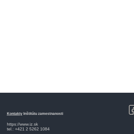
Kontakty
Inštitútu zamestnanosti
https://www.iz.sk
tel.: +421 2 5262 1084