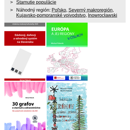
Starnutie populácie
Náhodný región:
Poľsko
,
Severný makroregión
,
Kujavsko-pomoranské vojvodstvo
,
Inowrocławski