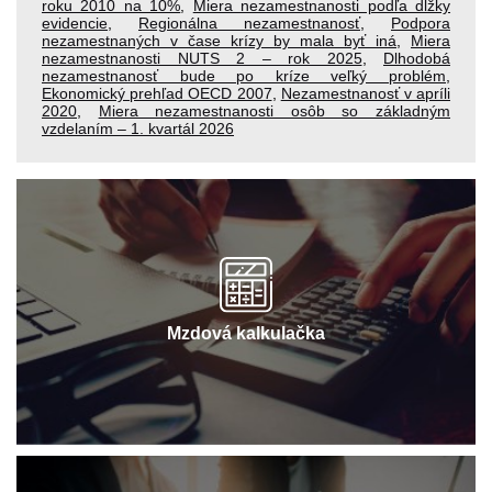
roku 2010 na 10%
,
Miera nezamestnanosti podľa dĺžky
evidencie
,
Regionálna nezamestnanosť
,
Podpora
nezamestnaných v čase krízy by mala byť iná
,
Miera
nezamestnanosti NUTS 2 – rok 2025
,
Dlhodobá
nezamestnanosť bude po kríze veľký problém
,
Ekonomický prehľad OECD 2007
,
Nezamestnanosť v apríli
2020
,
Miera nezamestnanosti osôb so základným
vzdelaním – 1. kvartál 2026
Mzdová kalkulačka