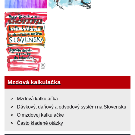
Mzdová kalkulačka
Mzdová kalkulačka
Dávkový, daňový a odvodový systém na Slovensku
O mzdovej kalkulačke
Často kladené otázky