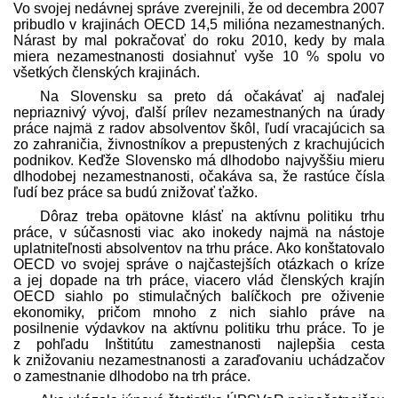
Vo svojej nedávnej správe zverejnili, že od decembra 2007
pribudlo v krajinách OECD 14,5 milióna nezamestnaných.
Nárast by mal pokračovať do roku 2010, kedy by mala
miera nezamestnanosti dosiahnuť vyše 10 % spolu vo
všetkých členských krajinách.
Na Slovensku sa preto dá očakávať aj naďalej
nepriaznivý vývoj, ďalší prílev nezamestnaných na úrady
práce najmä z radov absolventov škôl, ľudí vracajúcich sa
zo zahraničia, živnostníkov a prepustených z krachujúcich
podnikov. Keďže Slovensko má dlhodobo najvyššiu mieru
dlhodobej nezamestnanosti, očakáva sa, že rastúce čísla
ľudí bez práce sa budú znižovať ťažko.
Dôraz treba opätovne klásť na aktívnu politiku trhu
práce, v súčasnosti viac ako inokedy najmä na nástoje
uplatniteľnosti absolventov na trhu práce. Ako konštatovalo
OECD vo svojej správe o najčastejších otázkach o kríze
a jej dopade na trh práce, viacero vlád členských krajín
OECD siahlo po stimulačných balíčkoch pre oživenie
ekonomiky, pričom mnoho z nich siahlo práve na
posilnenie výdavkov na aktívnu politiku trhu práce. To je
z pohľadu Inštitútu zamestnanosti najlepšia cesta
k znižovaniu nezamestnanosti a zaraďovaniu uchádzačov
o zamestnanie dlhodobo na trh práce.