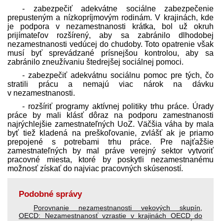
- zabezpečiť adekvátne sociálne zabezpečenie
prepusteným a nízkopríjmovým rodinám. V krajinách, kde
je podpora v nezamestnanosti krátka, bol už okruh
prijímateľov rozšírený, aby sa zabránilo dlhodobej
nezamestnanosti vedúcej do chudoby. Toto opatrenie však
musí byť sprevádzané prísnejšou kontrolou, aby sa
zabránilo zneužívaniu štedrejšej sociálnej pomoci.
- zabezpečiť adekvátnu sociálnu pomoc pre tých, čo
stratili prácu a nemajú viac nárok na dávku
v nezamestnanosti.
- rozšíriť programy aktívnej politiky trhu práce. Úrady
práce by mali klásť dôraz na podporu zamestnanosti
najrýchlejšie zamestnateľných UoZ. Väčšia váha by mala
byť tiež kladená na preškoľovanie, zvlášť ak je priamo
prepojené s potrebami trhu práce. Pre najťažšie
zamestnateľných by mal práve verejný sektor vytvoriť
pracovné miesta, ktoré by poskytli nezamestnanému
možnosť získať do najviac pracovných skúseností.
Podobné správy
Porovnanie nezamestnanosti vekových skupín
,
OECD: Nezamestnanosť vzrastie v krajinách OECD do