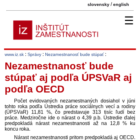
/
slovensky
english
☰
:
:
:
www.iz.sk
Správy
Nezamestnanosť bude stúpať
Nezamestnanosť bude
stúpať aj podľa ÚPSVaR aj
podľa OECD
Počet evidovaných nezamestnaných dosiahol v júni
tohto roka podľa Ústredia práce sociálnych vecí a rodiny
(ÚPSVaR) 11,81 %, čo pred­stavuje 313 tisíc ľudí bez
práce. Medziročne ide o nárast o 4,39 p.b. Ústredie ďalej
pred­pokladá nárast nezamestnanosti až na 12,8 % ku
koncu roka.
Nárast nezamestnanosti pritom pred­pokladá aj OECD.