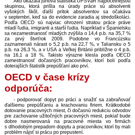
Ako ukázala júnová štatistika ÚPSVaR najpočetnejšou
skupinou, ktorá prišla na úrady práce sú absolventi
vyšokých škôl, ďalší prítok absolventov sa očakáva
v septembri, keď sa do evidencie zaradia aj stredoškoláci.
Podľa OECD sú najviac ohrození stratou práce práve
mladí ľudia, imigranti a starší ľudia. Napríklad v Španielsku
sa nezamestnanosť mladých zvýšila o 14,4 p.b. na 35,7 %
za prvý štvrťrok 2009. Podobne vo Francúzsku
zaznamenali nárast o 5,2 p.b. na 22,7 %, v Taliansku o 5
p.b. na 26,3 %, a v USA a Veľkej Británii približne o 4 p.b.
na 16,1 a 18 %. Takisto výrazne klesla podľa OECD
zamestnanosť dočasných pracovníkov, ktorí boli podľa
doterajších štatistík prepúšťaní ako prví.
OECD v čase krízy
odporúča:
- podporovať dopyt po práci a snažiť sa zabraňovať
ďalšiemu prepúšťaniu a krachovaniu firiem. Krátkodobé
dotovanie pracovných miest, či dočasnú redukciu odvodov
pre zachovanie užitočných pracovných miest, pokiaľ bude
dobre nasmerovaná na pracovné miesta vo firmách
s dlhodobým prepadom dopytu a pracovníkov, ktorí by mali
problém nájsť si prácu po prepustení.