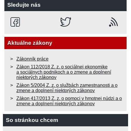
Sledujte nás
Aktuálne zákony
Zákonník práce
Zákon 112/2018 Z. z. o sociálnej ekonomike
a sociálnych podnikoch a o zmene a doplnení
niektorých zákonov
Zákon 5/2004 Z. z. o službách zamestnanosti a o
zmene a doplnení niektorých zákonov
Zákon 417/2013 Z. z. o pomoci v hmotnej núdzi a o
zmene a doplnení niektorých zákonov
So stránkou chcem