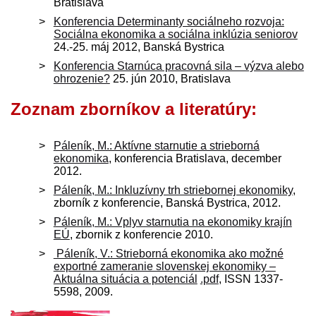
Bratislava
Konferencia Determinanty sociálneho rozvoja:
Sociálna ekonomika a sociálna inklúzia seniorov
24.-25. máj 2012, Banská Bystrica
Konferencia Starnúca pracovná sila – výzva alebo
ohrozenie?
25. jún 2010, Bratislava
Zoznam zborníkov a literatúry:
Páleník, M.: Aktívne starnutie a strieborná
ekonomika
, konferencia Bratislava, december
2012.
Páleník, M.: Inkluzívny trh striebornej ekonomiky
,
zborník z konferencie, Banská Bystrica, 2012.
Páleník, M.: Vplyv starnutia na ekonomiky krajín
EÚ
, zbornik z konferencie 2010.
Páleník, V.: Strieborná ekonomika ako možné
exportné zameranie slovenskej ekonomiky –
Aktuálna situácia a potenciál
.pdf
, ISSN 1337-
5598, 2009.