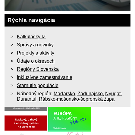
Rýchla navigácia
Kalkulačky IZ
Správy a novinky
Projekty a aktivity
Údaje o okresoch
Regióny Slovenska
Inkluzívne zamestnávanie
Starnutie populácie
Náhodný región:
Maďarsko
,
Zadunajsko
,
Nyugat-
Dunantul
,
Rábsko-mošonsko-šopronská župa