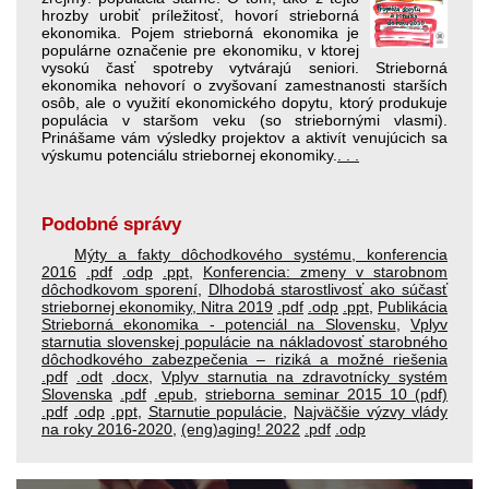
hrozby urobiť príležitosť, hovorí strieborná
ekonomika. Pojem strieborná ekonomika je
populárne označenie pre ekonomiku, v ktorej
vysokú časť spotreby vytvárajú seniori. Strieborná
ekonomika nehovorí o zvyšovaní zamestnanosti starších
osôb, ale o využití ekonomického dopytu, ktorý produkuje
populácia v staršom veku (so striebornými vlasmi).
Prinášame vám výsledky projektov a aktivít venujúcich sa
výskumu potenciálu striebornej ekonomiky.
. . .
Podobné správy
Mýty a fakty dôchodkového systému, konferencia
2016
.pdf
.odp
.ppt
,
Konferencia: zmeny v starobnom
dôchodkovom sporení
,
Dlhodobá starostlivosť ako súčasť
striebornej ekonomiky, Nitra 2019
.pdf
.odp
.ppt
,
Publikácia
Strieborná ekonomika - potenciál na Slovensku
,
Vplyv
starnutia slovenskej populácie na nákladovosť starobného
dôchodkového zabezpečenia – riziká a možné riešenia
.pdf
.odt
.docx
,
Vplyv starnutia na zdravotnícky systém
Slovenska
.pdf
.epub
,
strieborna seminar 2015 10 (pdf)
.pdf
.odp
.ppt
,
Starnutie populácie
,
Najväčšie výzvy vlády
na roky 2016-2020
,
(eng)aging! 2022
.pdf
.odp