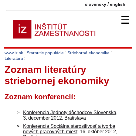
/
slovensky
english
☰
:
:
:
www.iz.sk
Starnutie populácie
Strieborná ekonomika
:
Literatúra
Zoznam literatúry
striebornej ekonomiky
Zoznam konferencií:
Konferencia Jednoty dôchodcov Slovenska
,
3. december 2012, Bratislava
Konferencia Sociálna starostlivosť a tvorba
nových pracovných miest
, 16. október 2012,