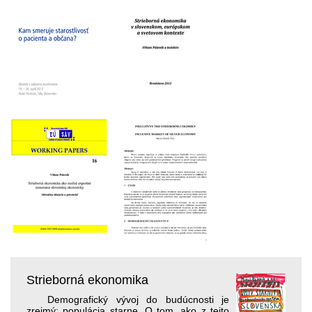
Strieborná ekonomika
Demografický vývoj do budúcnosti je
zrejmý: populácia starne. O tom, ako z tejto