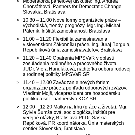
Moderátorka panelovej diskusie: Ing. Andrea
Chorváthová, Partners for Democratic Change
Slovakia, Bratislava
10.30 – 11.00 Nové formy organizácie práce –
východiská, trendy, prognózy. Mgr. Ing. Michal
Páleník, Inštitút zamestnanosti Bratislava
11.00 – 11.20 Flexibilita zamestnávania
v slovenskom Zákonníku práce. Ing. Juraj Borgula,
Republiková únia zamest­návateľov, Bratislava
11.20 – 11.40 Opatrenia MPSVaR v oblasti
zosúladenia rodinného a pracovného života.
JUDr. Viera Hanuláková, riaditeľka odboru rodovej
a rodinnej politiky MPSVaR SR
11.40 – 12.00 Zavádzanie nových foriem
organizácie práce z pohľadu odborových zväzov.
Vladimír Mojš, viceprezident pre hospodársku
politiku a soc. partnerstvo KOZ SR
12.00 – 12.20 Matky na trhu (práce a života). Mgr.
Sylvia Šumšalová, sociologička, Inštitút pre
verejné otázky, Bratislava PhDr. Saskia
Repčíková, PR koordinátorka, Únia materských
centier Slovenska, Bratislava