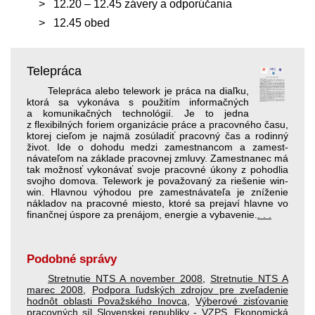
12.20 – 12.45 závery a odporúčania
12.45 obed
Telepráca
Telepráca alebo telework je práca na diaľku,
ktorá sa vykonáva s použitím informačných
a komunikačných technológií. Je to jedna
z flexibilných foriem organizácie práce a pracovného času,
ktorej cieľom je najmä zosúladiť pracovný čas a rodinný
život. Ide o dohodu medzi zamestnancom a zamest­
návateľom na základe pracovnej zmluvy. Zamestnanec má
tak možnosť vykonávať svoje pracovné úkony z pohodlia
svojho domova. Telework je považovaný za riešenie win-
win. Hlavnou výhodou pre zamest­návateľa je zníženie
nákladov na pracovné miesto, ktoré sa prejaví hlavne vo
finančnej úspore za prenájom, energie a vybavenie.
. . .
Podobné správy
Stretnutie NTS A november 2008
,
Stretnutie NTS A
marec 2008
,
Podpora ľudských zdrojov pre zveľadenie
hodnôt oblasti Považského Inovca
,
Výberové zisťovanie
pracovných síl Slovenskej republiky - VZPS
,
Ekonomická