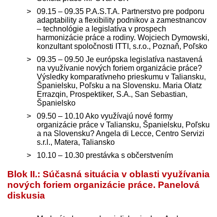
09.15 – 09.35 P.A.S.T.A. Partnerstvo pre podporu
adaptability a flexibility podnikov a zamestnancov
– technológie a legislatíva v prospech
harmonizácie práce a rodiny. Wojciech Dymowski,
konzultant spoločnosti ITTI, s.r.o., Poznaň, Poľsko
09.35 – 09.50 Je európska legislatíva nastavená
na využívanie nových foriem organizácie práce?
Výsledky komparatívneho prieskumu v Taliansku,
Španielsku, Poľsku a na Slovensku. Maria Olatz
Errazqin, Prospektiker, S.A., San Sebastian,
Španielsko
09.50 – 10.10 Ako využívajú nové formy
organizácie práce v Taliansku, Španielsku, Poľsku
a na Slovensku? Angela di Lecce, Centro Servizi
s.r.l., Matera, Taliansko
10.10 – 10.30 prestávka s občerstvením
Blok II.: Súčasná situácia v oblasti využívania
nových foriem organizácie práce. Panelová
diskusia