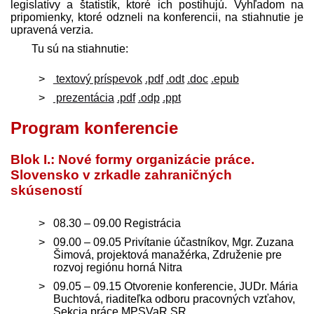
legislatívy a štatistík, ktoré ich postihujú. Vyhľadom na
pripomienky, ktoré odzneli na konferencii, na stiahnutie je
upravená verzia.
Tu sú na stiahnutie:
textový príspevok
.pdf
.odt
.doc
.epub
prezentácia
.pdf
.odp
.ppt
Program konferencie
Blok I.: Nové formy organizácie práce.
Slovensko v zrkadle zahraničných
skúseností
08.30 – 09.00 Registrácia
09.00 – 09.05 Privítanie účastníkov, Mgr. Zuzana
Šimová, projektová manažérka, Združenie pre
rozvoj regiónu horná Nitra
09.05 – 09.15 Otvorenie konferencie, JUDr. Mária
Buchtová, riaditeľka odboru pracovných vzťahov,
Sekcia práce MPSVaR SR