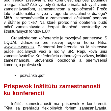
podmienok zvyšovania konkurencieschopnosti podnikov
a organizácií? Aké výhody či riziká prináša ich využívanie
zamest­návateľom, zamestnancom a spoločnosti? Prečo
táto problematika chýba v agende sociálneho dialógu?
Môžu zamest­návatelia a zamestnanci očakávať podporu
v štátnej politike? Na ktoré prorodinné opatrenia budú
môcť zamest­návatelia čerpať finančné prostriedky zo
štrukturálnych fondov EÚ?
Organizátorom kofnerencie je rozvojové partnerstvo IS
EQUAL Združenie pre rozvoj regiónu horná Nitra,
www.tele-work.sk
. Partnermi konferencie sú Ministerstvo
práce, sociálnych vecí a rodiny SR, Repuliková únia
zamest­návateľov, Konfederácia odborových zväzov, Inštitút
zamestnanosti, Slovenská obchodná a priemyselná
komora, a profesia.sk.
pozvánka
.pdf
Príspevok Inštitútu zamestnanosti
ku konferencii
Inštitút zamestnanosti má príspevok v konferencii.
Týka sa prehľadu flexibilných foriem zamestnávania,