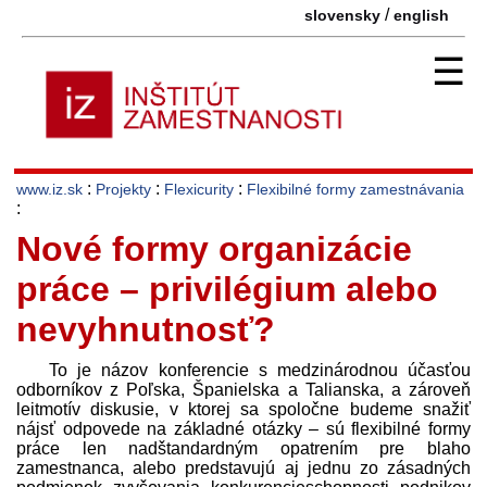
/
slovensky
english
☰
:
:
:
www.iz.sk
Projekty
Flexicurity
Flexibilné formy zamestnávania
:
Nové formy organizácie
práce – privilégium alebo
nevyhnutnosť?
To je názov konferencie s medzinárodnou účasťou
odborníkov z Poľska, Španielska a Talianska, a zároveň
leitmotív diskusie, v ktorej sa spoločne budeme snažiť
nájsť odpovede na základné otázky – sú flexibilné formy
práce len nadštandardným opatrením pre blaho
zamestnanca, alebo pred­stavujú aj jednu zo zásadných