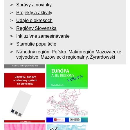
Správy a novinky
Projekty a aktivity
Údaje o okresoch
Regióny Slovenska
Inkluzívne zamestnávanie
Starnutie populácie
Náhodný región:
Poľsko
,
Makroregión Mazowiecke
vojvodstvo
,
Mazowiecki regionalny
,
Żyrardowski