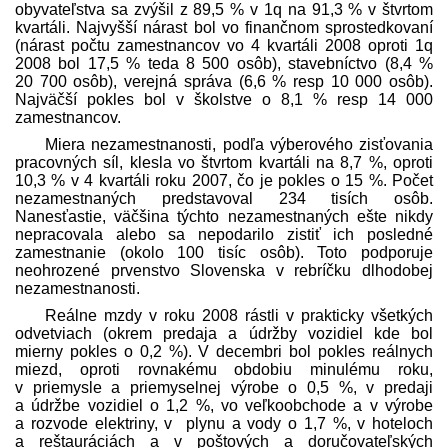
obyvateľstva sa zvýšil z 89,5 % v 1q na 91,3 % v štvrtom
kvartáli. Najvyšší nárast bol vo finančnom sprostedkovaní
(nárast počtu zamestnancov vo 4 kvartáli 2008 oproti 1q
2008 bol 17,5 % teda 8 500 osôb), stavebníctvo (8,4 %
20 700 osôb), verejná správa (6,6 % resp 10 000 osôb).
Najväčší pokles bol v školstve o 8,1 % resp 14 000
zamestnancov.
Miera nezamestnanosti, podľa výberového zisťovania
pracovných síl, klesla vo štvrtom kvartáli na 8,7 %, oproti
10,3 % v 4 kvartáli roku 2007, čo je pokles o 15 %. Počet
nezamestnaných pred­stavoval 234 tisích osôb.
Nanesťastie, väčšina týchto nezamestnaných ešte nikdy
nepracovala alebo sa nepodarilo zistiť ich posledné
zamestnanie (okolo 100 tisíc osôb). Toto podporuje
neohrozené prvenstvo Slovenska v rebríčku dlhodobej
nezamestnanosti.
Reálne mzdy v roku 2008 rástli v prakticky všetkých
odvetviach (okrem pred­aja a údržby vozidiel kde bol
mierny pokles o 0,2 %). V decembri bol pokles reálnych
miezd, oproti rovnakému obdobiu minulému roku,
v priemysle a priemyselnej výrobe o 0,5 %, v pred­aji
a údržbe vozidiel o 1,2 %, vo veľkoobchode a v výrobe
a rozvode elektriny, v plynu a vody o 1,7 %, v hoteloch
a reštauráciách a v poštových a doručovateľských