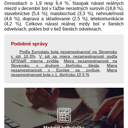
činnostiach o 1,9 resp 6,4 %. Naopak nárast reálnych
miezd v decembri bol v ťažbe nerastných surovín (18,8 %),
stavebníctve (5,4 %), malobochod (3,3 %), nehnuteľnosti
(4,6 %), doprava a skladovanie (2,5 %), telekomunikácie
(4,2 %). Celkovo nárast reálnej mzdy bol v šiestich
odvetviach, pokles bol v tiež šiestich odvetviach.
Podobné správy
Podľa Eurostatu bola nezamestnanosť na Slovensku
v júli 10,3%
,
V júli sa miera nezamestnanosti podľa
ÚPSVaR mierne zvýšila
,
Miera nezamestnanosti na
Slovensku v druhom štvrťroku klesla
,
Miera
nezamestnanosti v Európe sa zvyšuje
,
Miera
nezamestnanosti bola v 1. štvrťroku 10,5 %
Mzdová kalkulačka