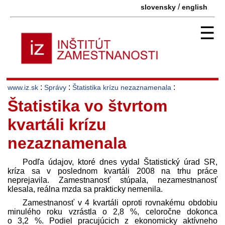
/
slovensky
english
☰
:
:
:
www.iz.sk
Správy
Štatistika krízu nezaznamenala
Štatistika vo štvrtom
kvartáli krízu
nezaznamenala
Podľa údajov, ktoré dnes vydal Štatistický úrad SR,
kríza sa v poslednom kvartáli 2008 na trhu práce
neprejavila. Zamestnanosť stúpala, nezamestnanosť
klesala, reálna mzda sa prakticky nemenila.
Zamestnanosť v 4 kvartáli oproti rovnakému obdobiu
minulého roku vzrástla o 2,8 %, celoročne dokonca
o 3,2 %. Podiel pracujúcich z ekonomicky aktívneho