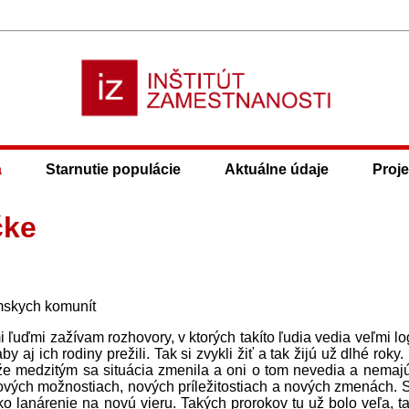
a
Starnutie populácie
Aktuálne údaje
Proje
čke
ómskych komunít
ľuďmi zažívam rozhovory, v ktorých takíto ľudia vedia veľmi lo
y aj ich rodiny prežili. Tak si zvykli žiť a tak žijú už dlhé roky.
nže medzitým sa situácia zmenila a oni o tom nevedia a nemaj
 nových možnostiach, nových príležitostiach a nových zmenách. 
ako lanárenie na novú vieru. Takých prorokov tu už bolo veľa, t