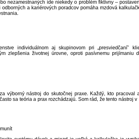
dobo nezamestnaných ide niekedy o problém fiktívny – postave
i odborných a kariérových poradcov pomáha mzdová kalkulačk
estnania.
tve individuálnom aj skupinovom pri „presviedčaní" kli
m zlepšenia životnej úrovne, oproti pasívnemu prijímaniu 
za výborný nástroj do skutočnej praxe. Každý, kto pracoval 
sto sa teória a prax rozchádzajú. Som rád, že tento nástroj v 
omunít