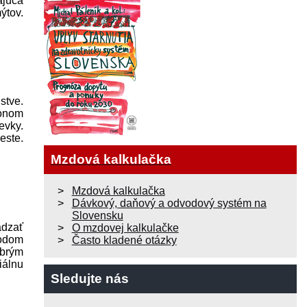
ajúca
ýtov.
stve.
konom
evky.
este.
Mzdová kalkulačka
Mzdová kalkulačka
Dávkový, daňový a odvodový systém na
Slovensku
ádzať
O mzdovej kalkulačke
vodom
Často kladené otázky
obrým
iálnu
Sledujte nás