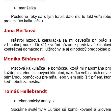
manželka
Posledné roky sa s tým trápil, dalo mu to fakt veľa rob
prosím túto kalkulačku.
Jana Beťková
Nástroj mzdová kalkulačka sa mi osvedčil pri práci s
v hmotnej núdzi. Dokáže veľmi názorne pred­staviť klientov
konkrétnej domácnosti. Užitočný je aj dlhodobý pred­poklad 
Monika Biháryová
Mzdová kalkulačka je pomôcka, ktorá mi napomáha priblí
každom stretnutí s novými klientmi, nakoľko veľa z nich nevi
primárnou pomôckou pre mňa, lebo viem priblížiť príjem, ktor
keď neboli zamestnaní.
Tomáš Hellebrandt
ekonomický analytik
Sociálne systémy v Európe sú komplikované a Slovens