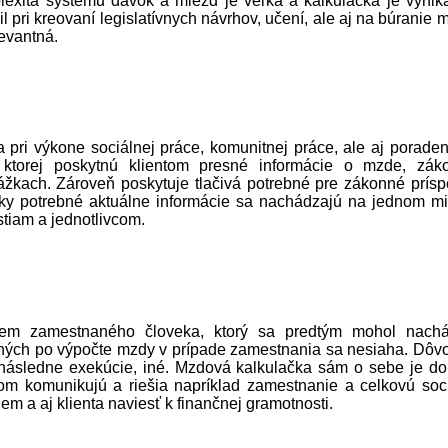
xita systému dávok a miezd je veľká a kalkulačka je vynik
 pri kreovaní legislatívnych návrhov, učení, ale aj na búranie m
levantná.
 pri výkone sociálnej práce, komunitnej práce, ale aj poraden
ktorej poskytnú klientom presné informácie o mzde, zá
žkach. Zároveň poskytuje tlačivá potrebné pre zákonné prísp
tky potrebné aktuálne informácie sa nachádzajú na jednom mi
stiam a jednotlivcom.
jem zamestnaného človeka, ktorý sa pred­tým mohol nach
ných po výpočte mzdy v prípade zamestnania sa nesiaha. Dô
 následne exekúcie, iné. Mzdová kalkulačka sám o sebe je d
ntom komunikujú a riešia napríklad zamestnanie a celkovú soc
jem a aj klienta naviesť k finančnej gramotnosti.