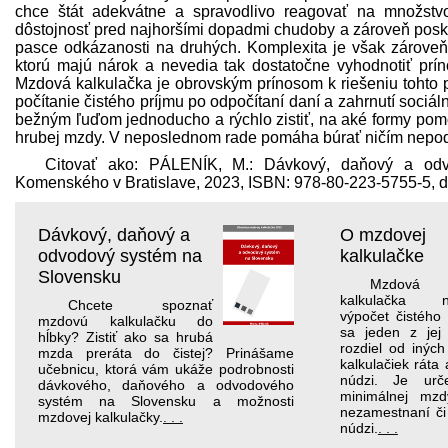
chce štát adekvátne a spravodlivo reagovať na množstvo 
dôstojnosť pred najhoršími dopadmi chudoby a zároveň posk
pasce odkázanosti na druhých. Komplexita je však zároveň 
ktorú majú nárok a nevedia tak dostatočne vyhodnotiť prínos
Mzdová kalkulačka je obrovským prínosom k riešeniu tohto p
počítanie čistého príjmu po odpočítaní daní a zahrnutí soci
bežným ľuďom jednoducho a rýchlo zistiť, na aké formy pom
hrubej mzdy. V neposlednom rade pomáha búrať ničím nepodl
Citovať ako: PÁLENÍK, M.: Dávkový, daňový a odvod
Komenského v Bratislave, 2023, ISBN: 978-80-223-5755-5, d
Dávkový, daňový a
O mzdovej
odvodový systém na
kalkulačke
Slovensku
Mzdová
kalkulačka 
Chcete spoznať
výpočet čistého
mzdovú kalkulačku do
sa jeden z jej
hĺbky? Zistiť ako sa hrubá
rozdiel od inýc
mzda preráta do čistej? Prinášame
kalkulačiek ráta
učebnicu, ktorá vám ukáže podrobnosti
núdzi. Je urč
dávkového, daňového a odvodového
minimálnej mzdy
systém na Slovensku a možnosti
nezamestnaní či
mzdovej kalkulačky.
. . .
núdzi.
. . .