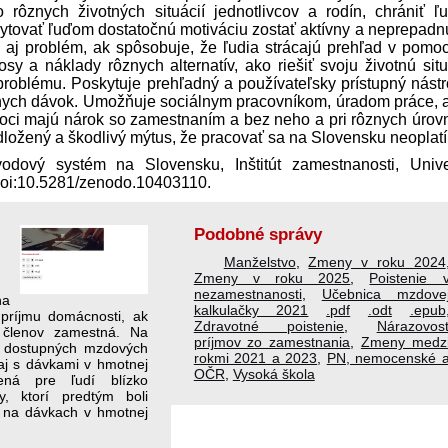
rôznych životných situácií jednotlivcov a rodín, chrániť ľ
ytovať ľuďom dostatočnú motiváciu zostať aktívny a neprepadn
aj problém, ak spôsobuje, že ľudia strácajú prehľad v pomoc
y a náklady rôznych alternatív, ako riešiť svoju životnú situ
roblému. Poskytuje prehľadný a používateľsky prístupný nástr
álnych dávok. Umožňuje sociálnym pracovníkom, úradom práce, a
oci majú nárok so zamestnaním a bez neho a pri rôznych úrov
ožený a škodlivý mýtus, že pracovať sa na Slovensku neoplatí
ový systém na Slovensku, Inštitút zamestnanosti, Unive
oi:10.5281/​zenodo.10403110.
Podobné správy
Manželstvo
,
Zmeny v roku 2024
Zmeny v roku 2025
,
Poistenie 
nezamestnanosti
,
Učebnica mzdove
na
kalkulačky 2021
.pdf
.odt
.epub
 príjmu domácnosti, ak
Zdravotné poistenie
,
Nárazovos
 členov zamestná. Na
príjmov zo zamestnania
,
Zmeny medz
h dostupných mzdových
rokmi 2021 a 2023
,
PN, nemocenské 
 aj s dávkami v hmotnej
OČR
,
Vysoká škola
ená pre ľudí blízko
, ktorí pred­tým boli
 na dávkach v hmotnej