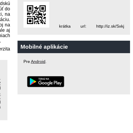
udskú
úť do
i, na
áciu.
oj na
krátka url: http://iz.sk/Sxkj
le aj
niach
.
Mobilné aplikácie
rzita
Pre
Android
.
,
v
j
,
ť
i
a