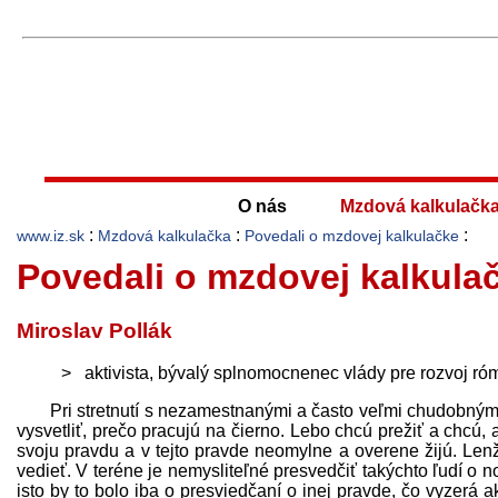
O nás
Mzdová kalkulačk
:
:
:
www.iz.sk
Mzdová kalkulačka
Povedali o mzdovej kalkulačke
Povedali o mzdovej kalkula
Miroslav Pollák
aktivista, bývalý splnomocnenec vlády pre rozvoj r
Pri stretnutí s nezamestnanými a často veľmi chudobnými 
vysvetliť, prečo pracujú na čierno. Lebo chcú prežiť a chcú, ab
svoju pravdu a v tejto pravde neomylne a overene žijú. Le
vedieť. V teréne je nemysliteľné presvedčiť takýchto ľudí o
isto by to bolo iba o presviedčaní o inej pravde, čo vyzerá 