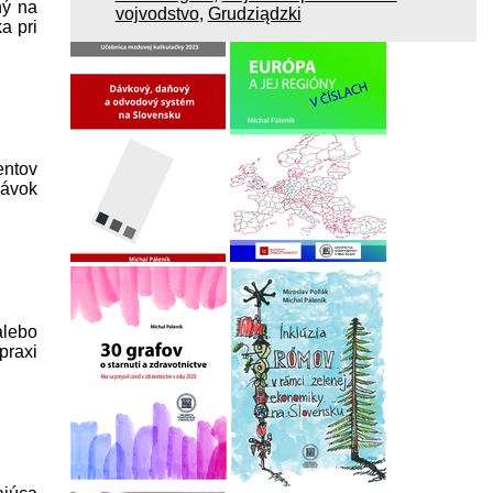
ný na
vojvodstvo
,
Grudziądzki
a pri
entov
dávok
alebo
praxi