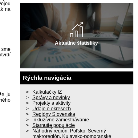
vojou
ak na
Aktuálne štatistiky
i sme
tvrdí
Rýchla navigácia
Kalkulačky IZ
že ju
Správy a novinky
vného
Projekty a aktivity
Údaje o okresoch
Regióny Slovenska
Inkluzívne zamestnávanie
Starnutie populácie
Náhodný región:
Poľsko
,
Severný
makroregión
,
Kujavsko-pomoranské