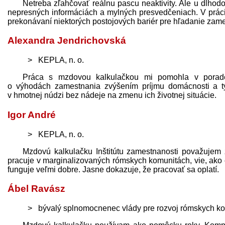
Netreba zľahčovať reálnu pascu neaktivity. Ale u dlho
nepresných informáciách a mylných presvedčeniach. V prác
prekonávaní niektorých postojových bariér pre hľadanie zam
Alexandra Jendrichovská
KEPLA, n. o.
Práca s mzdovou kalkulačkou mi pomohla v poradens
o výhodách zamestnania zvýšením príjmu domácnosti a tý
v hmotnej núdzi bez nádeje na zmenu ich životnej situácie.
Igor André
KEPLA, n. o.
Mzdovú kalkulačku Inštitútu zamestnanosti považujem 
pracuje v marginalizovaných rómskych komunitách, vie, ako ča
funguje veľmi dobre. Jasne dokazuje, že pracovať sa oplatí.
Ábel Ravász
bývalý splnomocnenec vlády pre rozvoj rómskych k