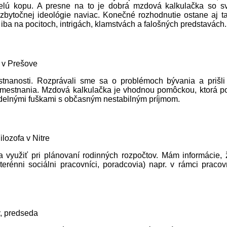
celú kopu. A presne na to je dobrá mzdová kalkulačka so s
z zbytočnej ideológie naviac. Konečné rozhodnutie ostane aj t
a na pocitoch, intrigách, klamstvách a falošných pred­stavách.
y v Prešove
tnanosti. Rozprávali sme sa o problémoch bývania a prišl
 zamestnania. Mzdová kalkulačka je vhodnou pomôckou, ktorá po
delnými fuškami s občasným nestabilným príjmom.
lozofa v Nitre
a využiť pri plánovaní rodinných rozpočtov. Mám informácie, 
terénni sociálni pracovníci, poradcovia) napr. v rámci praco
, pred­seda