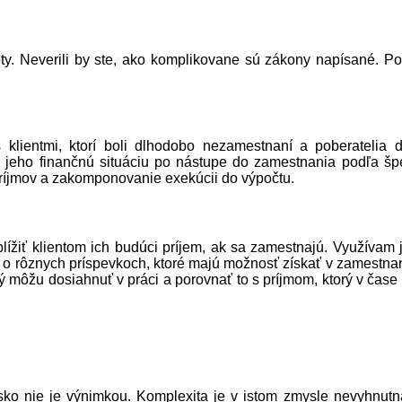
oty. Neverili by ste, ako komplikovane sú zákony napísané. Po
 klientmi, ktorí boli dlhodobo nezamestnaní a poberatelia 
i jeho finančnú situáciu po nástupe do zamestnania podľa špe
príjmov a zakomponovanie exekúcii do výpočtu.
žiť klientom ich budúci príjem, ak sa zamestnajú. Využívam j
e o rôznych príspevkoch, ktoré majú možnosť získať v zamestnan
ý môžu dosiahnuť v práci a porovnať to s príjmom, ktorý v čase 
ko nie je výnimkou. Komplexita je v istom zmysle nevyhnutn