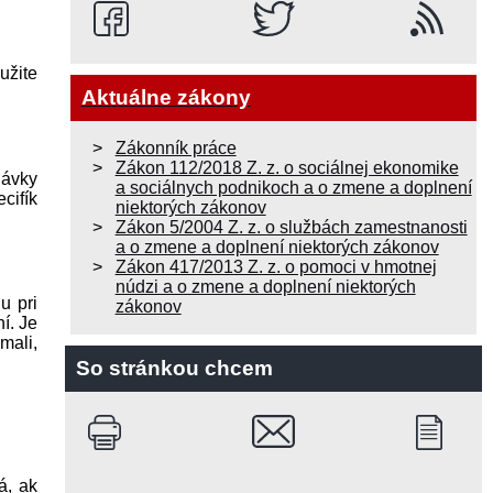
užite
Aktuálne zákony
Zákonník práce
Zákon 112/2018 Z. z. o sociálnej ekonomike
dávky
a sociálnych podnikoch a o zmene a doplnení
cifík
niektorých zákonov
Zákon 5/2004 Z. z. o službách zamestnanosti
a o zmene a doplnení niektorých zákonov
Zákon 417/2013 Z. z. o pomoci v hmotnej
núdzi a o zmene a doplnení niektorých
u pri
zákonov
í. Je
mali,
So stránkou chcem
á, ak