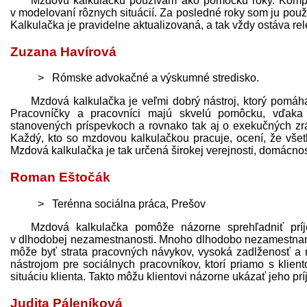
Mzdovú kalkulačku používam ako pomôcku roky. Komple
v modelovaní rôznych situácií. Za posledné roky som ju použil
Kalkulačka je pravidelne aktualizovaná, a tak vždy ostáva re
Zuzana Havírová
Rómske advokačné a výskumné stredisko.
Mzdová kalkulačka je veľmi dobrý nástroj, ktorý pomáha
Pracovníčky a pracovníci majú skvelú pomôcku, vďaka 
stanovených príspevkoch a rovnako tak aj o exekučných zrá
Každý, kto so mzdovou kalkulačkou pracuje, ocení, že vše
Mzdová kalkulačka je tak určená širokej verejnosti, domácno
Roman Eštočák
Terénna sociálna práca, Prešov
Mzdová kalkulačka pomôže názorne sprehľadniť prí
v dlhodobej nezamestnanosti. Mnoho dlhodobo nezamestna
môže byť strata pracovných návykov, vysoká zadlženosť a
nástrojom pre sociálnych pracovníkov, ktorí priamo s klie
situáciu klienta. Takto môžu klientovi názorne ukázať jeho prí
Judita Páleníková