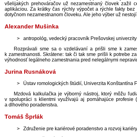
všelijakých prehováračov už nezamestnaný človek zažil 
aplikáciou. Za krátky čas rýchly výpočet a rýchle fakty be
dotyčnom nezamestnanom človeku. Ale jeho výber už nestojí ib
Alexander Mušinka
antropológ, vedecký pracovník Prešovskej univerzit
Rozprávali sme sa o vzdelávaní a prišli sme k zames
k zamestnanosti. Skrátene: tak či tak sme prišli k potrebe
výhodnosť legálneho zamestnania pred nelegálnymi nepravi
Jurina Rusnáková
Ústav romologických štúdií, Univerzita Konštantína Fi
Mzdová kalkulačka je výborný nástroj, ktorý môžu ľudi
v spolupráci s klientmi využívajú aj pomáhajúce profesie (
a dlhového poradenstva.
Tomáš Šprlák
Združenie pre kariérové poradenstvo a rozvoj kariéry