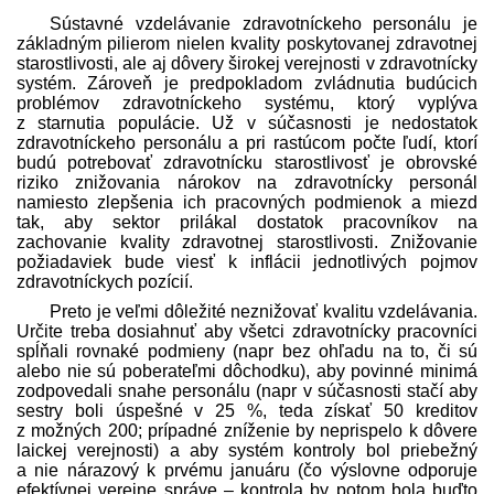
Sústavné vzdelávanie zdravotníckeho personálu je
základným pilierom nielen kvality poskytovanej zdravotnej
starostlivosti, ale aj dôvery širokej verejnosti v zdravotnícky
systém. Zároveň je pred­pokladom zvládnutia budúcich
problémov zdravotníckeho systému, ktorý vyplýva
z starnutia populácie. Už v súčasnosti je nedostatok
zdravotníckeho personálu a pri rastúcom počte ľudí, ktorí
budú potrebovať zdravotnícku starostlivosť je obrovské
riziko znižovania nárokov na zdravotnícky personál
namiesto zlepšenia ich pracovných podmienok a miezd
tak, aby sektor prilákal dostatok pracovníkov na
zachovanie kvality zdravotnej starostlivosti. Znižovanie
požiadaviek bude viesť k inflácii jednotlivých pojmov
zdravotníckych pozícií.
Preto je veľmi dôležité neznižovať kvalitu vzdelávania.
Určite treba dosiahnuť aby všetci zdravotnícky pracovníci
spĺňali rovnaké podmieny (napr bez ohľadu na to, či sú
alebo nie sú poberateľmi dôchodku), aby povinné minimá
zodpovedali snahe personálu (napr v súčasnosti stačí aby
sestry boli úspešné v 25 %, teda získať 50 kreditov
z možných 200; prípadné zníženie by neprispelo k dôvere
laickej verejnosti) a aby systém kontroly bol priebežný
a nie nárazový k prvému januáru (čo výslovne odporuje
efektívnej verejne správe – kontrola by potom bola buďto