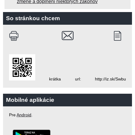
zmene a doplnení niektorých zákonov
So stránkou chcem
krátka url: http://iz.sk/Swbu
Mobilné aplikácie
Pre
Android
.