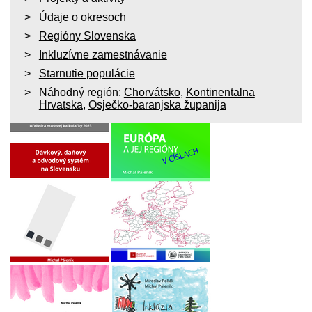
Údaje o okresoch
Regióny Slovenska
Inkluzívne zamestnávanie
Starnutie populácie
Náhodný región:
Chorvátsko
,
Kontinentalna
Hrvatska
,
Osječko-baranjska županija