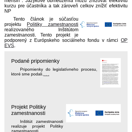
menšín : Jazykové obmedzenia môžu zňižovať efektivitu
kurzu pre účastníka a tak zároveň celkov znížiť efektivitu
NP
Tento článok je súčasťou
projektu
Politiky zamestnanosti
realizovaného Inštitútom
zamestnanosti. Tento projekt je
podporený z Európskeho sociálneho fondu v rámci
OP
EVS
.
Podané pripomienky
Pripomienky do legislatívneho procesu,
ktoré sme podali.
. . .
Projekt Politiky
zamestnanosti
Inštitút zamestnanosti
realizuje projekt Politiky
zamestnanosti.
. . .