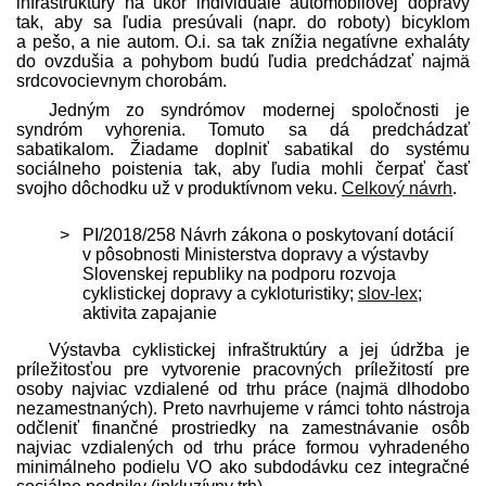
infraštruktúry na úkor individuále automobilovej dopravy
tak, aby sa ľudia presúvali (napr. do roboty) bicyklom
a pešo, a nie autom. O.i. sa tak znížia negatívne exhaláty
do ovzdušia a pohybom budú ľudia pred­chádzať najmä
srdcovocievnym chorobám.
Jedným zo syndrómov modernej spoločnosti je
syndróm vyhorenia. Tomuto sa dá pred­chádzať
sabatikalom. Žiadame doplniť sabatikal do systému
sociálneho poistenia tak, aby ľudia mohli čerpať časť
svojho dôchodku už v produktívnom veku.
Celkový návrh
.
PI/2018/258 Návrh zákona o poskytovaní dotácií
v pôsobnosti Ministerstva dopravy a výstavby
Slovenskej republiky na podporu rozvoja
cyklistickej dopravy a cykloturistiky;
slov-lex
;
aktivita zapajanie
Výstavba cyklistickej infraštruktúry a jej údržba je
príležitosťou pre vytvorenie pracovných príležitostí pre
osoby najviac vzdialené od trhu práce (najmä dlhodobo
nezamestnaných). Preto navrhujeme v rámci tohto nástroja
odčleniť finančné prostriedky na zamestnávanie osôb
najviac vzdialených od trhu práce formou vyhradeného
minimálneho podielu VO ako subdodávku cez integračné