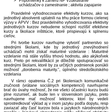
Pripomienky k zámeru NP Vzdelávanie
uchádzačov o zamestnanie ; aktivita zapajanie
Pravidelné vyhodnocovanie efektivity kurzov, ako sa
jednotlivý absolventi uplatnili na trhu práce formou cielenej
výzvy v APVV : Bez pravidelného vyhodncovania efektivity
jednotlivých kurzov nebudeme schopní rozlíšiť efektívne
kurzy a školiace inštitúcie, ktoré prispievajú k splneniu
cieľov,
Pri tvorbe kurzov navrhujme vytvoriť partnerstvo so
strednými školami, kde by jednotlivý znevýhodnení
uchádzači mohli získať maturitné vzdelanie : Maturitné
vzdelanie má stále vyššiu trhovú hodnotu, ako akýkoľvek
kurz. Preto pri rekvalifikácií je dôležité spolupracovať so
strednými školami, ktoré by za určitých podmienok ponúkli
možnosť „dorobenia maturity.", úplného stredo­školského
vzdelania
V rámci opatrenia Č.2 pri školeniach komunikačné
zručnosti (vrátane sociálnych kompetencií) navrhujeme
brať do úvahy možnosť, že nie všetci účastníci kurzu budú
plne rozumieť, ak bude len v slovenskom jazyku, preto
navrhujeme mať možnosť lektorov, ktorí by vedeli
sprostredkovať výklad aj v inom jazyku podľa dopytu, resp
zaviazať aby časť kurzov bola v jazykoch národnostných