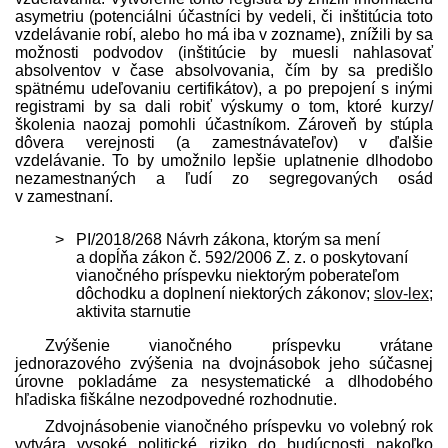
asymetriu (potenciálni účastníci by vedeli, či inštitúcia toto
vzdelávanie robí, alebo ho má iba v zozname), znížili by sa
možnosti podvodov (inštitúcie by muesli nahlasovať
absolventov v čase absolvovania, čím by sa pred­išlo
spätnému udeľovaniu certifikátov), a po prepojení s inými
registrami by sa dali robiť výskumy o tom, ktoré kurzy/
školenia naozaj pomohli účastníkom. Zároveň by stúpla
dôvera verejnosti (a zamest­návateľov) v ďalšie
vzdelávanie. To by umožnilo lepšie uplatnenie dlhodobo
nezamestnaných a ľudí zo segregovaných osád
v zamestnaní.
PI/2018/268 Návrh zákona, ktorým sa mení
a dopĺňa zákon č. 592/2006 Z. z. o poskytovaní
vianočného príspevku niektorým poberateľom
dôchodku a doplnení niektorých zákonov;
slov-lex
;
aktivita starnutie
Zvýšenie vianočného príspevku vrátane
jednorazového zvýšenia na dvojnásobok jeho súčasnej
úrovne pokladáme za nesystematické a dlhodobého
hľadiska fiškálne nezodpovedné rozhodnutie.
Zdvojnásobenie vianočného príspevku vo volebný rok
vytvára vysoké politické riziko do budúcnosti nakoľko