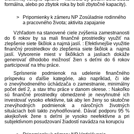
formálna, alebo po zbytok roka by boli zbytočné kapacity).
Pripomienky k zámeru NP Zosúladnie rodinného
a pracovného života; aktivita zapajanie
Vzhľadom na stanovené ciele zvýšenia zamestnanosti
do 6 rokov by sa mali finančné prostriedky využiť na
zlepšenie siete škôlok a najmä jaslí. : Efektívnejšie využitie
finančný prostriedkov do zlepšenia siete škôlok a najmä
jaslí. Vytvorenie miest v škôlkách a jasliach dokáže
generovať dlhodobo možnosť žien s deťmi do 6 rokov
participovať na trhu práce.
Sprísnenie podmienok na udelenie finančného
príspevku o ďalšie kategórie, ako napríklad, či ide
o znevýhodneného úchádzača o zamestnanie, minimálny
počet detí 2, a stav trhu práce v danom okrese. : Nakoľko
sú finančné prostriedky obmedzené je nevyhnutné ich
investovať vysoko efektívne, tak aby len ženy so skutočne
znevýhodných podmienok a náročných životných
situáciach boli takto zvyhodňované. Dávať podporu 95 %
akejkoľvek žene s deťmi je vysoko neefektívne a pri
subjektívnom posudzovaní žiadostí navádza na korupciu