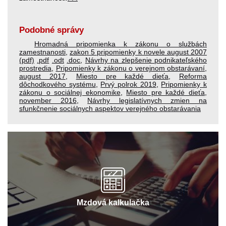
Podobné správy
Hromadná pripomienka k zákonu o službách
zamestnanosti
,
zakon 5 pripomienky k novele august 2007
(pdf)
.pdf
.odt
.doc
,
Návrhy na zlepšenie podnikateľského
prostredia
,
Pripomienky k zákonu o verejnom obstarávaní,
august 2017
,
Miesto pre každé dieťa
,
Reforma
dôchodkového systému
,
Prvý polrok 2019
,
Pripomienky k
zákonu o sociálnej ekonomike
,
Miesto pre každé dieťa,
november 2016
,
Návrhy legislatívnych zmien na
sfunkčnenie sociálnych aspektov verejného obstarávania
Mzdová kalkulačka