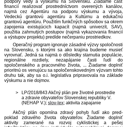
podpory vedy a výskumu na Slovensku. Žiadame časť
financií realizovať prostredníctvom overených kanálov,
najmä cez Agentúru na podporu výskumu a vývoja,
Vedeckú grantovú agentúru a Kultúrnu a edukačnú
grantovú agentúru. Použitím funkčných spôsobov sa okrem
zapojenia existujúcich kapacít (najmä univerzít, SAV),
použitia zahrnutých postupov (najmä vykazovania financií
a výstupov projektu) predíde nečerpaniu prostriedkov.
Operačný program ignoruje zásadné výzvy spoločnosti
na Slovensku, s ktorými sa ako krajina budeme musieť
vyrovnať. Jedná sa najmä o dôsledky starnutia populácie,
regionálne rozdiely, nezapájanie časti ľudí do
spoločenského a pracovného života, ... Žiadame doplniť
prioritnú os venujúcu sa spoločenskovedným výzvam tohto
druhu tak, aby sa o.i. legislatíva pripravovala na základe
výskumu a nie dojmov.
LP/2018/843 Akčný plán pre životné prostredie
a zdravie obyvateľov Slovenskej republiky V.
(NEHAP V.);
slov-lex
; aktivita zapajanie
Akčný plán opomína zdravý pohyb ľudí ako pred­
poklad zdravého života obyvateľov. Žiadame doplniť
aktivity zamerané na rozvoj cyklistickej a pešej