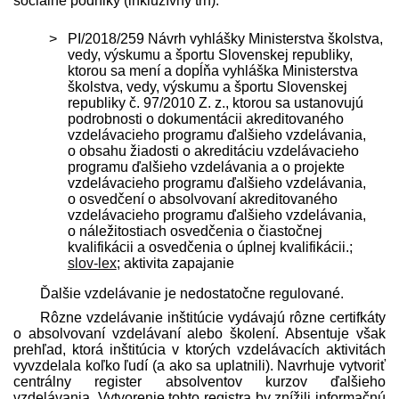
sociálne podniky (inkluzívny trh).
PI/2018/259 Návrh vyhlášky Ministerstva školstva,
vedy, výskumu a športu Slovenskej republiky,
ktorou sa mení a dopĺňa vyhláška Ministerstva
školstva, vedy, výskumu a športu Slovenskej
republiky č. 97/2010 Z. z., ktorou sa ustanovujú
podrobnosti o dokumentácii akreditovaného
vzdelávacieho programu ďalšieho vzdelávania,
o obsahu žiadosti o akreditáciu vzdelávacieho
programu ďalšieho vzdelávania a o projekte
vzdelávacieho programu ďalšieho vzdelávania,
o osvedčení o absolvovaní akreditovaného
vzdelávacieho programu ďalšieho vzdelávania,
o náležitostiach osvedčenia o čiastočnej
kvalifikácii a osvedčenia o úplnej kvalifikácii.;
slov-lex
; aktivita zapajanie
Ďalšie vzdelávanie je nedostatočne regulované.
Rôzne vzdelávanie inštitúcie vydávajú rôzne certifkáty
o absolvovaní vzdelávaní alebo školení. Absentuje však
prehľad, ktorá inštitúcia v ktorých vzdelávacích aktivitách
vyvzdelala koľko ľudí (a ako sa uplatnili). Navrhuje vytvoriť
centrálny register absolventov kurzov ďalšieho
vzdelávania. Vytvorenie tohto registra by znížili informačnú