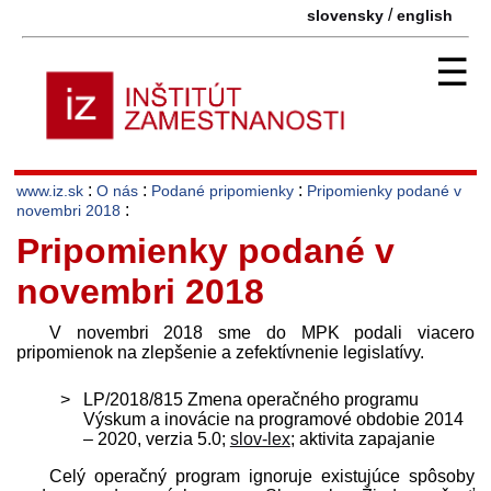
/
slovensky
english
☰
:
:
:
www.iz.sk
O nás
Podané pripomienky
Pripomienky podané v
:
novembri 2018
Pripomienky podané v
novembri 2018
V novembri 2018 sme do MPK podali viacero
pripomienok na zlepšenie a zefektívnenie legislatívy.
LP/2018/815 Zmena operačného programu
Výskum a inovácie na programové obdobie 2014
– 2020, verzia 5.0;
slov-lex
; aktivita zapajanie
Celý operačný program ignoruje existujúce spôsoby