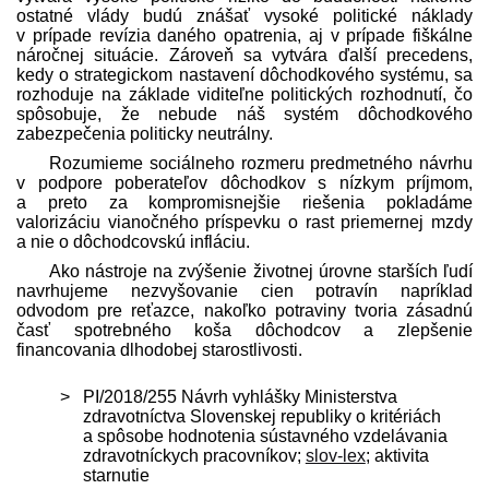
ostatné vlády budú znášať vysoké politické náklady
v prípade revízia daného opatrenia, aj v prípade fiškálne
náročnej situácie. Zároveň sa vytvára ďalší precedens,
kedy o strategickom nastavení dôchodkového systému, sa
rozhoduje na základe viditeľne politických rozhodnutí, čo
spôsobuje, že nebude náš systém dôchodkového
zabezpečenia politicky neutrálny.
Rozumieme sociálneho rozmeru pred­metného návrhu
v podpore poberateľov dôchodkov s nízkym príjmom,
a preto za kompromisnejšie riešenia pokladáme
valorizáciu vianočného príspevku o rast priemernej mzdy
a nie o dôchodcovskú infláciu.
Ako nástroje na zvýšenie životnej úrovne starších ľudí
navrhujeme nezvyšovanie cien potravín napríklad
odvodom pre reťazce, nakoľko potraviny tvoria zásadnú
časť spotrebného koša dôchodcov a zlepšenie
financovania dlhodobej starostlivosti.
PI/2018/255 Návrh vyhlášky Ministerstva
zdravotníctva Slovenskej republiky o kritériách
a spôsobe hodnotenia sústavného vzdelávania
zdravotníckych pracovníkov;
slov-lex
; aktivita
starnutie