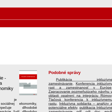
Podobné správy
e -
Publikácia inkluzívn
a
zamestnávanie
,
Konferencia inkluzívn
rast a zamestnanosť v Európe
onomiky
Zapracovanie pozmeňujúceho návrhu 
oblasti opatrení na integráciu Rómov
anie je
Tlačová konferencia k inkluzívnem
sociálnej ekonomiky,
rastu
,
Inkluzívna solidarita – analýzy 
zpečuje dlhodobé
potenciálne efekty
,
publikacia Inkluzívn
tegrácie ľudí dlhodobo
zamestnávanie
.pdf
.odt
.doc
.epu