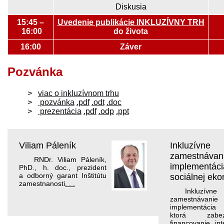
Diskusia
15:45 –
Uvedenie publikácie INKLUZÍVNY TRH
16:00
do života
16:00
Záver
Pozvánka
viac o inkluzívnom trhu
pozvánka
.pdf
.odt
.doc
prezentácia
.pdf
.odp
.ppt
Viliam Páleník
Inkluzívne
zamestnávani
RNDr. Viliam Páleník,
implementáci
PhD., h. doc., prezident
a odborný garant Inštitútu
sociálnej ek
zamestnanosti
. . .
Inkluzívne
zamestnáv
implementácia 
ktorá zabe
financovanie in