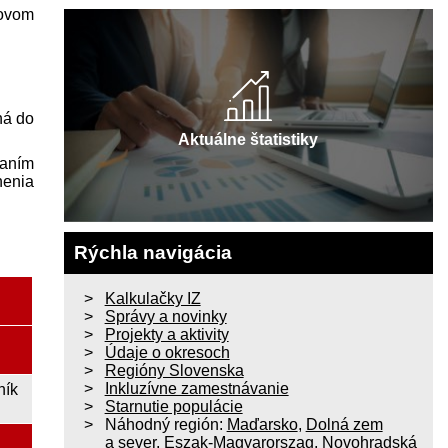
ovom
ná do
Aktuálne štatistiky
laním
nenia
Rýchla navigácia
Kalkulačky IZ
Správy a novinky
Projekty a aktivity
Údaje o okresoch
Regióny Slovenska
Inkluzívne zamestnávanie
ník
Starnutie populácie
Náhodný región:
Maďarsko
,
Dolná zem
a sever
,
Eszak-Magyarorszag
,
Novohradská