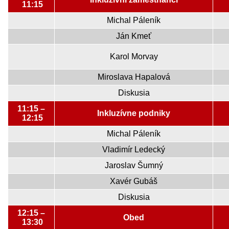
11:15
Michal Páleník
Ján Kmeť
Karol Morvay
Miroslava Hapalová
Diskusia
11:15 –
Inkluzívne podniky
12:15
Michal Páleník
Vladimír Ledecký
Jaroslav Šumný
Xavér Gubáš
Diskusia
12:15 –
Obed
13:30