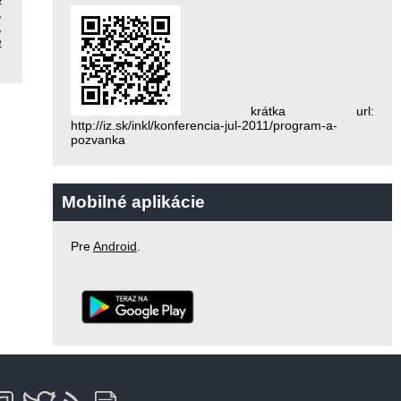
,
,
e
krátka url:
http://iz.sk/inkl/konferencia-jul-2011/program-a-
pozvanka
Mobilné aplikácie
Pre
Android
.