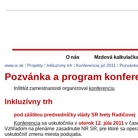
O nás
Mzdová kalkulačk
:
:
:
:
www.iz.sk
Projekty
Inkluzívny trh
Konferencia júl 2011
Pozvánka
Pozvánka a program konfere
Inštitút zamestnanosti organizoval
konferenciu
Inkluzívny trh
pod záštitou pred­sedníčky vlády SR Ivety Radičovej
Konferencia
sa uskutočnila v
utorok 12. júla 2011
v čase
Vzhľadom na plenárne zasadnutie NR SR, pre ktoré sa opera
uskutočniť zmenu miesta podujatia.