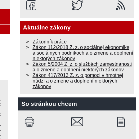
Aktuálne zákony
Zákonník práce
Zákon 112/2018 Z. z. o sociálnej ekonomike
a sociálnych podnikoch a o zmene a doplnení
niektorých zákonov
Zákon 5/2004 Z. z. o službách zamestnanosti
a o zmene a doplnení niektorých zákonov
Zákon 417/2013 Z. z. o pomoci v hmotnej
núdzi a o zmene a doplnení niektorých
zákonov
e
So stránkou chcem
y
,
v
,
u
a
e
b