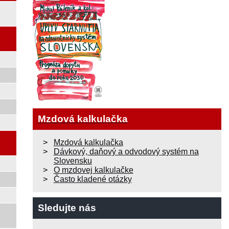
Mzdová kalkulačka
Mzdová kalkulačka
Dávkový, daňový a odvodový systém na
Slovensku
O mzdovej kalkulačke
Často kladené otázky
Sledujte nás