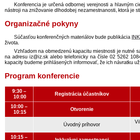
Konferencia je určená odbornej verejnosti a hlavným ci
nástroji na znižovanie dlhodobej nezamestnanosti, ktorá je s
Organizačné pokyny
Súčasťou konferenčných materiálov bude publikácia
IN
života.
Vzhľadom na obmedzenú kapacitu miestnosti je nutné sa 
na adresu iz@iz.sk alebo telefonicky na čísle 02 5262 1084
kapacity budeme prihlásených informovať, že ich návratku 
Program konferencie
9:30 –
Registrácia účastníkov
10:00
10:00 –
Otvorenie
10:15
Vi
Úvodný príhovor
10:15 –
Inkluzívni zamestnanci