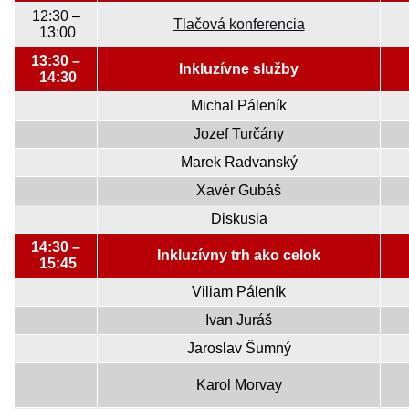
12:30 –
Tlačová konferencia
13:00
13:30 –
Inkluzívne služby
14:30
Michal Páleník
Jozef Turčány
Marek Radvanský
Xavér Gubáš
Diskusia
14:30 –
Inkluzívny trh ako celok
15:45
Viliam Páleník
Ivan Juráš
Jaroslav Šumný
Karol Morvay