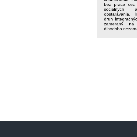
bez práce cez
sociálnych a
obstarávania. 
druh integračnýc
zameraný na p
dlhodobo nezam