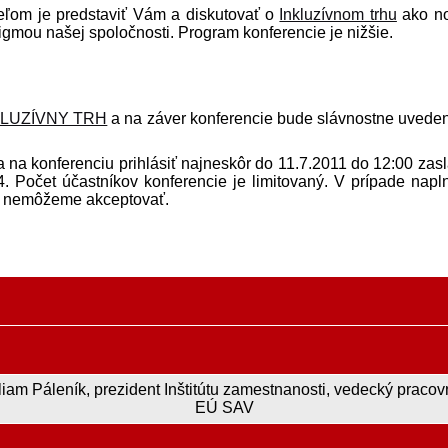
eľom je pred­staviť Vám a diskutovať o
Inkluzívnom trhu
ako n
tigmou našej spoločnosti. Program konferencie je nižšie.
KLUZÍVNY TRH
a na záver konferencie bude slávnostne uvede
na konferenciu prihlásiť najneskôr do 11.7.2011 do 12:00 zas
. Počet účastníkov konferencie je limitovaný. V prípade napl
už nemôžeme akceptovať.
liam Páleník, prezident Inštitútu zamestnanosti, vedecký pracov
EÚ SAV