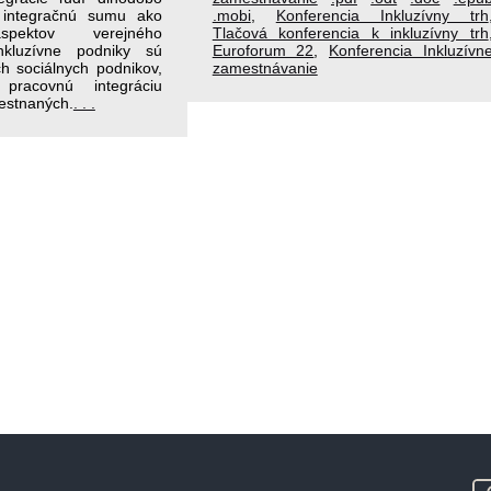
 integračnú sumu ako
.mobi
,
Konferencia Inkluzívny trh
spektov verejného
Tlačová konferencia k inkluzívny trh
Inkluzívne podniky sú
Euroforum 22
,
Konferencia Inkluzívn
h sociálnych podnikov,
zamestnávanie
racovnú integráciu
estnaných.
. . .