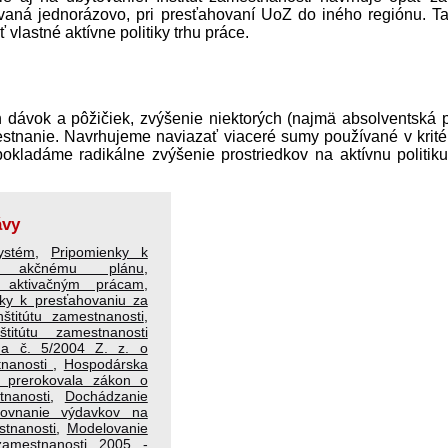
vaná jednorázovo, pri presťahovaní UoZ do iného regiónu. Ta
vlastné aktívne politiky trhu práce.
 dávok a pôžičiek, zvýšenie niektorých (najmä absolventská p
stnanie. Navrhujeme naviazať viaceré sumy používané v krité
ladáme radikálne zvýšenie prostriedkov na aktívnu politiku
ávy
ystém
,
Pripomienky k
mu akčnému plánu
,
 aktivačným prácam,
ky k presťahovaniu za
štitútu zamestnanosti
,
štitútu zamestnanosti
na č. 5/2004 Z. z. o
tnanosti
,
Hospodárska
a prerokovala zákon o
nanosti
,
Dochádzanie
rovnanie výdavkov na
tnanosti
,
Modelovanie
zamestnanosti 2005 -