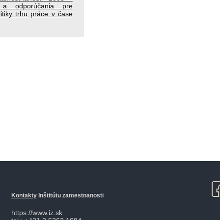
 a odporúčania pre
litiky trhu práce v čase
Kontakty
Inštitútu zamestnanosti
https://www.iz.sk