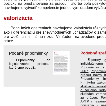
pôžičku na presťahovanie za prácou. Táto ba bola poskyto
navrhujeme vytvoriť kompetencie jednotlivým úradom vytvárať 
valorizácia
Popri iných opatreniach navrhujeme valorizáciu rôznych
ako i diferenciáciu pre znevýhodnených uchádzačov o zame
pre UoZ na minimálnu mzdu. Vzhľadom na uvedené pred­pok
práce.
Podané pripomienky
Podobné spr
Expertný s
Pripomienky do
individuálne
legislatívneho procesu,
Pripomienky k
ktoré sme podali.
. . .
2007
,
Pripomien
prácou návrh In
Pripomienky In
k návrhu záko
službách zames
a sociálna rad
službách zamest
za prácou
,
Po
APTP a nezames
poistenia v ne