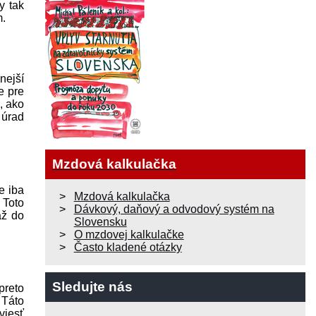
y tak
m.
nejší
e pre
, ako
 úrad
Mzdová kalkulačka
e iba
Mzdová kalkulačka
 Toto
Dávkový, daňový a odvodový systém na
až do
Slovensku
O mzdovej kalkulačke
Často kladené otázky
Sledujte nás
preto
 Táto
viesť