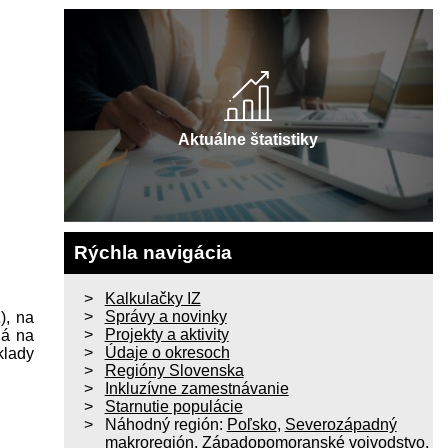
Aktuálne štatistiky
Rýchla navigácia
Kalkulačky IZ
Správy a novinky
), na
Projekty a aktivity
ná na
Údaje o okresoch
lady
Regióny Slovenska
Inkluzívne zamestnávanie
Starnutie populácie
Náhodný región:
Poľsko
,
Severozápadný
makroregión
,
Západopomoranské vojvodstvo
,