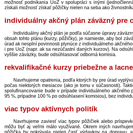
možnosť podnikania UoZ v spolupráci s inými (jednočlenná
získali možnosť získať pôžičky nielen na seba ako živnostník
individuálny akčný plán záväzný pre 
Individuálny akčný plán je podľa súčasne úpravy záväz
obsah tohto plánu (kurzy, pôžičky), je namieste, aby bol z
úrad ak nesplní povinnosti plynúce z individuálneho akčného
i pre UoZ (napr. ak sa nezúčastní daných kurzov). Na odsúh
vyššie záväzky, bude odsúhlasovať odborná komisia.
rekvalifikačné kurzy priebežne a lacne
Navrhujeme opatrenia, podľa ktorých by pre úrad vyplýva
počas niektorých mesiacov (ako je tomu v súčasnosti). Takt
spolufinancovanie bude v prípade individuálneho akčného p
95 %, prípadne 100 % po odsúhlasení komisiou), bez indivi
viac typov aktívnych politík
Navrhujeme zaviesť viac typov pôžičiek alebo príspevko
môžu byť aj veľmi málo využívané. Okrem iných navrhuje
pôžička by pokrývala nielen časť výdavkov na dopravu, al