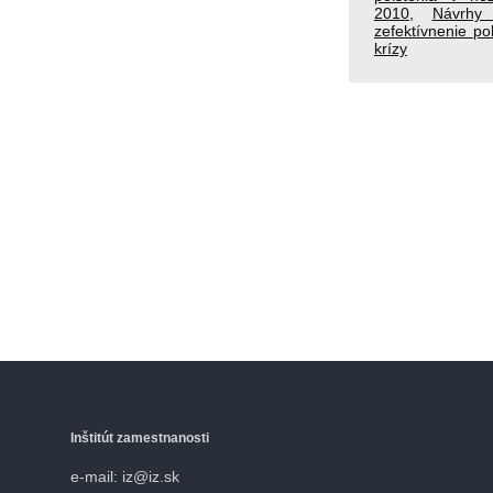
2010
,
Návrhy
zefektívnenie po
krízy
Inštitút zamestnanosti
e-mail: iz@iz.sk