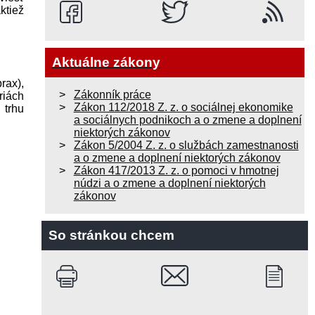
ktiež
Aktuálne zákony
rax),
Zákonník práce
riách
Zákon 112/2018 Z. z. o sociálnej ekonomike
 trhu
a sociálnych podnikoch a o zmene a doplnení
niektorých zákonov
Zákon 5/2004 Z. z. o službách zamestnanosti
a o zmene a doplnení niektorých zákonov
Zákon 417/2013 Z. z. o pomoci v hmotnej
núdzi a o zmene a doplnení niektorých
zákonov
So stránkou chcem