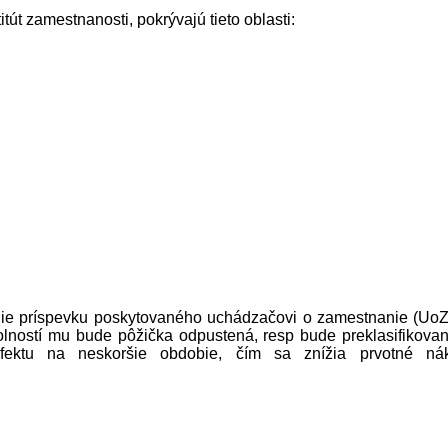
tút zamestnanosti, pokrývajú tieto oblasti:
ie príspevku poskytovaného uchádzačovi o zamestnanie (UoZ
kolností mu bude pôžička odpustená, resp bude preklasifikova
fektu na neskoršie obdobie, čím sa znížia prvotné nák