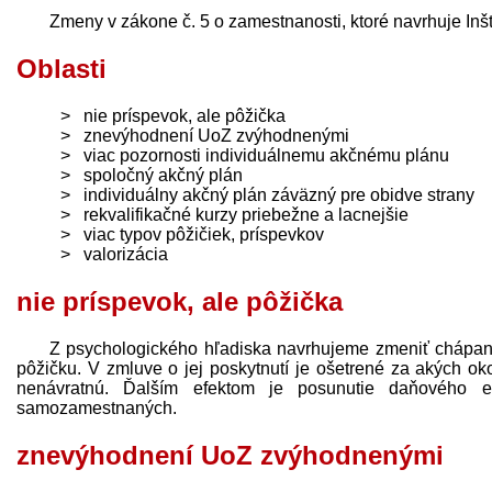
Zmeny v zákone č. 5 o zamestnanosti, ktoré navrhuje Inšti
Oblasti
nie príspevok, ale pôžička
znevýhodnení UoZ zvýhodnenými
viac pozornosti individuálnemu akčnému plánu
spoločný akčný plán
individuálny akčný plán záväzný pre obidve strany
rekvalifikačné kurzy priebežne a lacnejšie
viac typov pôžičiek, príspevkov
valorizácia
nie príspevok, ale pôžička
Z psychologického hľadiska navrhujeme zmeniť chápan
pôžičku. V zmluve o jej poskytnutí je ošetrené za akých o
nenávratnú. Ďalším efektom je posunutie daňového e
samozamestnaných.
znevýhodnení UoZ zvýhodnenými