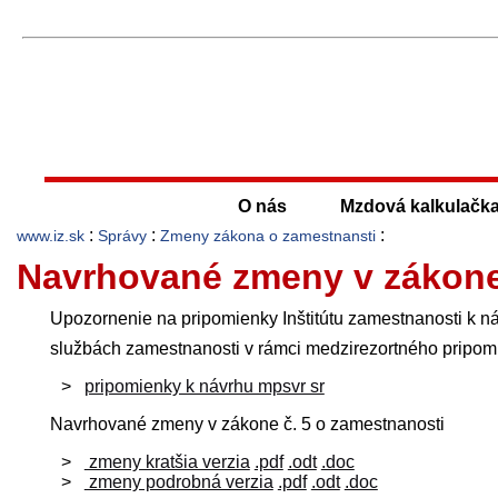
O nás
Mzdová kalkulačk
:
:
:
www.iz.sk
Správy
Zmeny zákona o zamestnansti
Navrhované zmeny v zákone 
Upozornenie na pripomienky Inštitútu zamestnanosti k ná
službách zamestnanosti v rámci medzirezortného pripomi
pripomienky k návrhu mpsvr sr
Navrhované zmeny v zákone č. 5 o zamestnanosti
zmeny kratšia verzia
.pdf
.odt
.doc
zmeny podrobná verzia
.pdf
.odt
.doc