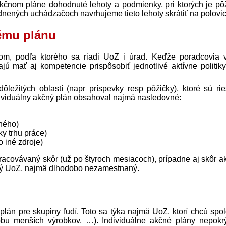
kčnom pláne dohodnuté lehoty a podmienky, pri ktorých je pô
nených uchádzačoch navrhujeme tieto lehoty skrátiť na polovic
ému plánu
m, podľa ktorého sa riadi UoZ i úrad. Keďže poradcovia 
jú mať aj kompetencie prispôsobiť jednotlivé aktívne politiky
ležitých oblastí (napr príspevky resp pôžičky), ktoré sú ri
ividuálny akčný plán obsahoval najmä nasledovné:
aného)
ky trhu práce)
o iné zdroje)
racovávaný skôr (už po štyroch mesiacoch), prípadne aj skôr ak
ný UoZ, najmä dlhodobo nezamestnaný.
plán pre skupiny ľudí. Toto sa týka najmä UoZ, ktorí chcú spo
robu menších výrobkov, …). Individuálne akčné plány nepokr