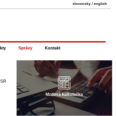
/
slovensky
english
kty
Správy
Kontakt
y SR
Mzdová kalkulačka