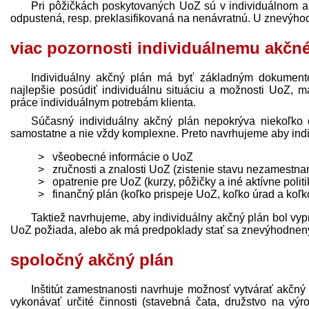
Pri pôžičkách poskytovaných UoZ sú v individuálnom a
odpustená, resp. preklasifikovaná na nenávratnú. U znevýhod
viac pozornosti individuálnemu akčn
Individuálny akčný plán má byť základným dokumento
najlepšie posúdiť individuálnu situáciu a možnosti UoZ, ma
práce individuálnym potrebám klienta.
Súčasný individuálny akčný plán nepokrýva niekoľko dô
samostatne a nie vždy komplexne. Preto navrhujeme aby ind
všeobecné informácie o UoZ
zručnosti a znalosti UoZ (zistenie stavu nezamestn
opatrenie pre UoZ (kurzy, pôžičky a iné aktívne politi
finančný plán (koľko prispeje UoZ, koľko úrad a koľk
Taktiež navrhujeme, aby individuálny akčný plán bol vyp
UoZ požiada, alebo ak má pred­poklady stať sa znevýhodne
spoločný akčný plán
Inštitút zamestnanosti navrhuje možnosť vytvárať akčný 
vykonávať určité činnosti (stavebná čata, družstvo na vý