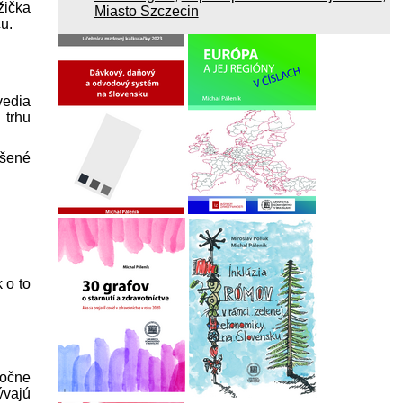
žička
Miasto Szczecin
u.
vedia
 trhu
ešené
 o to
ločne
ývajú