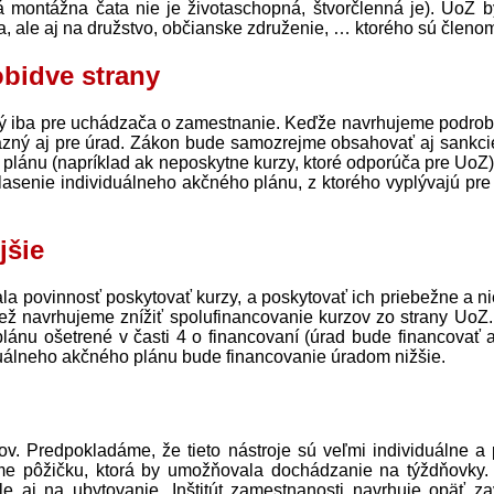
 montážna čata nie je životaschopná, štvorčlenná je). UoZ b
a, ale aj na družstvo, občianske združenie, … ktorého sú členo
obidve strany
ný iba pre uchádzača o zamestnanie. Keďže navrhujeme podrob
áväzný aj pre úrad. Zákon bude samozrejme obsahovať aj sankci
 plánu (napríklad ak neposkytne kurzy, ktoré odporúča pre UoZ)
lasenie individuálneho akčného plánu, z ktorého vyplývajú pre
jšie
la povinnosť poskytovať kurzy, a poskytovať ich priebežne a ni
iež navrhujeme znížiť spolufinancovanie kurzov zo strany UoZ.
lánu ošetrené v časti 4 o financovaní (úrad bude financovať 
duálneho akčného plánu bude financovanie úradom nižšie.
v. Predpokladáme, že tieto nástroje sú veľmi individuálne a 
me pôžičku, ktorá by umožňovala dochádzanie na týždňovky.
e aj na ubytovanie. Inštitút zamestnanosti navrhuje opäť za