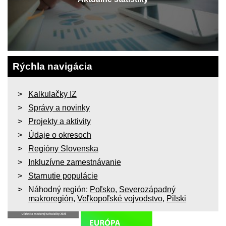
Rýchla navigácia
Kalkulačky IZ
Správy a novinky
Projekty a aktivity
Údaje o okresoch
Regióny Slovenska
Inkluzívne zamestnávanie
Starnutie populácie
Náhodný región:
Poľsko
,
Severozápadný
makroregión
,
Veľkopoľské vojvodstvo
,
Pilski