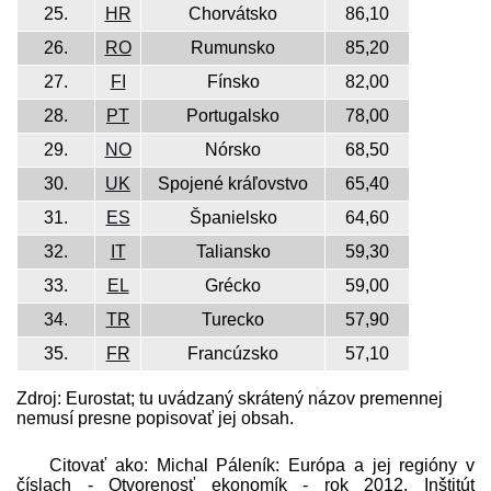
25.
HR
Chorvátsko
86,10
26.
RO
Rumunsko
85,20
27.
FI
Fínsko
82,00
28.
PT
Portugalsko
78,00
29.
NO
Nórsko
68,50
30.
UK
Spojené kráľovstvo
65,40
31.
ES
Španielsko
64,60
32.
IT
Taliansko
59,30
33.
EL
Grécko
59,00
34.
TR
Turecko
57,90
35.
FR
Francúzsko
57,10
Zdroj: Eurostat; tu uvádzaný skrátený názov premennej
nemusí presne popisovať jej obsah.
Citovať ako: Michal Páleník: Európa a jej regióny v
číslach - Otvorenosť ekonomík - rok 2012, Inštitút