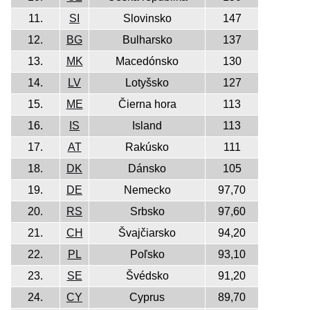
11.
SI
Slovinsko
147
12.
BG
Bulharsko
137
13.
MK
Macedónsko
130
14.
LV
Lotyšsko
127
15.
ME
Čierna hora
113
16.
IS
Island
113
17.
AT
Rakúsko
111
18.
DK
Dánsko
105
19.
DE
Nemecko
97,70
20.
RS
Srbsko
97,60
21.
CH
Švajčiarsko
94,20
22.
PL
Poľsko
93,10
23.
SE
Švédsko
91,20
24.
CY
Cyprus
89,70