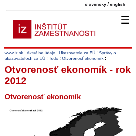
/
slovensky
english
☰
:
:
:
www.iz.sk
Aktuálne údaje
Ukazovatele za EÚ
Správy o
:
:
:
ukazovateľoch za EÚ
Todo
Otvorenosť ekonomík
Otvorenosť ekonomík - rok
2012
Otvorenosť ekonomík