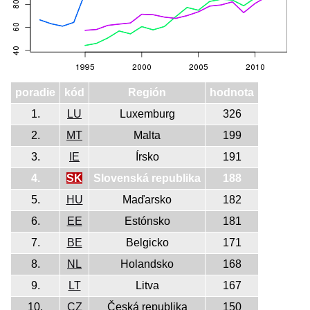
poradie
kód
Región
hodnota
1.
LU
Luxemburg
326
2.
MT
Malta
199
3.
IE
Írsko
191
4.
SK
Slovenská republika
188
5.
HU
Maďarsko
182
6.
EE
Estónsko
181
7.
BE
Belgicko
171
8.
NL
Holandsko
168
9.
LT
Litva
167
10.
CZ
Česká republika
150