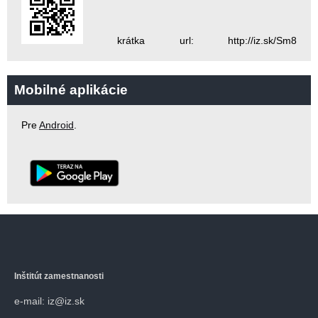
krátka url: http://iz.sk/Sm8
Mobilné aplikácie
Pre
Android
.
Inštitút zamestnanosti
e-mail: iz@iz.sk