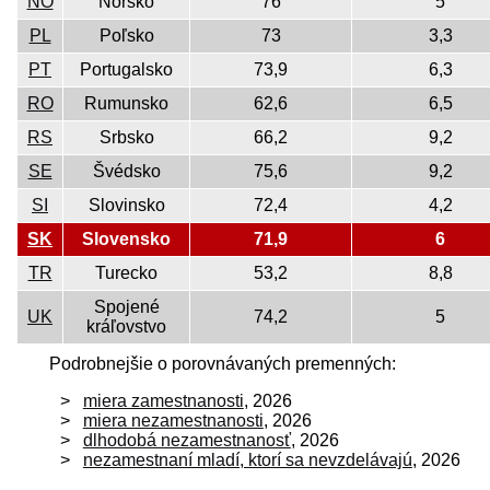
NO
Nórsko
76
5
PL
Poľsko
73
3,3
PT
Portugalsko
73,9
6,3
RO
Rumunsko
62,6
6,5
RS
Srbsko
66,2
9,2
SE
Švédsko
75,6
9,2
SI
Slovinsko
72,4
4,2
SK
Slovensko
71,9
6
TR
Turecko
53,2
8,8
Spojené
UK
74,2
5
kráľovstvo
Podrobnejšie o porovnávaných premenných:
miera zamestnanosti
, 2026
miera nezamestnanosti
, 2026
dlhodobá nezamestnanosť
, 2026
nezamestnaní mladí, ktorí sa nevzdelávajú
, 2026