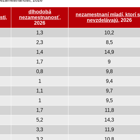
dlhodobá
nezamestnaní mladí, ktorí 
sti
,
nezamestnanosť
,
nevzdelávajú
, 2026
2026
1,3
10,2
2,3
8,5
1,4
14,9
1,7
9
0,8
9,8
1
9,4
1,1
9,7
1
9,5
1,7
11,8
5,2
14,3
3,3
11,9
3,2
10,8