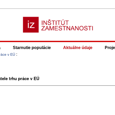
a
Starnutie populácie
Aktuálne údaje
Proje
:
ráce v EÚ
Ú