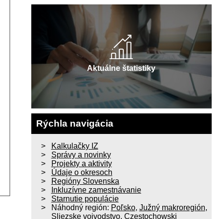
Aktuálne štatistiky
Rýchla navigácia
Kalkulačky IZ
Správy a novinky
Projekty a aktivity
Údaje o okresoch
Regióny Slovenska
Inkluzívne zamestnávanie
Starnutie populácie
Náhodný región:
Poľsko
,
Južný makroregión
,
Sliezske vojvodstvo
,
Czestochowski