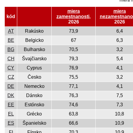
miera
miera
kód
zamestnanosti
,
nezamestnano
2026
2026
AT
Rakúsko
73,9
6,4
BE
Belgicko
67
6,3
BG
Bulharsko
70,5
3,2
CH
Švajčiarsko
79,3
5,4
CY
Cyprus
76,9
4,1
CZ
Česko
75,5
3,2
DE
Nemecko
77,1
4,1
DK
Dánsko
76,3
7,5
EE
Estónsko
74,6
7,3
EL
Grécko
63,8
10,8
ES
Španielsko
66,6
10,9
FI
Fínsko
70,3
10,9