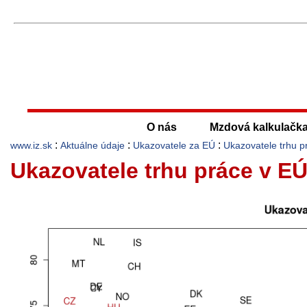
O nás
Mzdová kalkulačk
:
:
:
www.iz.sk
Aktuálne údaje
Ukazovatele za EÚ
Ukazovatele trhu p
Ukazovatele trhu práce v E