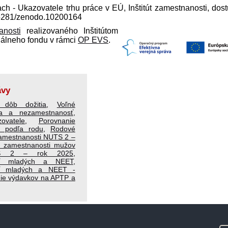
ach - Ukazovatele trhu práce v EÚ, Inštitút zamestnanosti, dos
0.5281/zenodo.10200164
anosti
realizovaného Inštitútom
iálneho fondu v rámci
OP EVS
.
ávy
 dôb dožitia
,
Voľné
ta a nezamestnanosť
,
ovatele
,
Porovnanie
i podľa rodu
,
Rodové
amestnanosti NUTS 2 –
l zamestnanosti mužov
S 2 – rok 2025
,
sť mladých a NEET
,
ť mladých a NEET -
ie výdavkov na APTP a