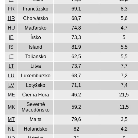
FR
Francúzsko
69,1
8,3
HR
Chorvátsko
68,7
5,6
HU
Maďarsko
74,8
4,7
IE
Írsko
73,3
5
IS
Island
81,9
5,5
IT
Taliansko
62,5
5,5
LT
Litva
73,7
7,7
LU
Luxembursko
68,7
7,2
LV
Lotyšsko
71,1
7,4
ME
Čierna Hora
46,2
21,5
Severné
MK
59,2
11,5
Macedónsko
MT
Malta
79,6
3,5
NL
Holandsko
82
4,2