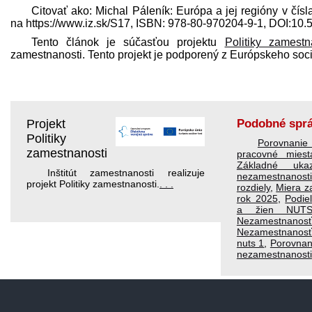
Citovať ako: Michal Páleník: Európa a jej regióny v čísl
na https://www.iz.sk/​S17, ISBN: 978-80-970204-9-1, DOI:1
Tento článok je súčasťou projektu
Politiky zamestn
zamestnanosti. Tento projekt je podporený z Európskeho soc
Projekt
Podobné spr
Politiky
Porovnanie
zamestnanosti
pracovné mies
Základné ukaz
Inštitút zamestnanosti realizuje
nezamestnanost
projekt Politiky zamestnanosti.
. . .
rozdiely
,
Miera z
rok 2025
,
Podie
a žien NUT
Nezamestnano
Nezamestnanos
nuts 1
,
Porovnan
nezamestnanosti