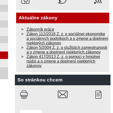
Aktuálne zákony
Zákonník práce
Zákon 112/2018 Z. z. o sociálnej ekonomike
a sociálnych podnikoch a o zmene a doplnení
niektorých zákonov
Zákon 5/2004 Z. z. o službách zamestnanosti
a o zmene a doplnení niektorých zákonov
Zákon 417/2013 Z. z. o pomoci v hmotnej
núdzi a o zmene a doplnení niektorých
zákonov
So stránkou chcem