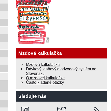
Mzdová kalkulačka
Mzdová kalkulačka
Dávkový, daňový a odvodový systém na
Slovensku
O mzdovej kalkulačke
Často kladené otázky
Sledujte nás