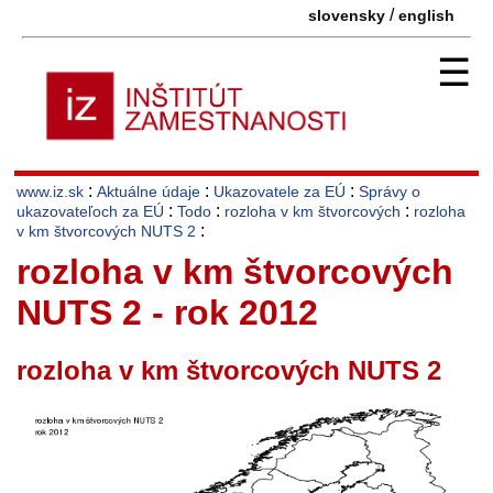
/
slovensky
english
☰
:
:
:
www.iz.sk
Aktuálne údaje
Ukazovatele za EÚ
Správy o
:
:
:
ukazovateľoch za EÚ
Todo
rozloha v km štvorcových
rozloha
:
v km štvorcových NUTS 2
rozloha v km štvorcových
NUTS 2 - rok 2012
rozloha v km štvorcových NUTS 2