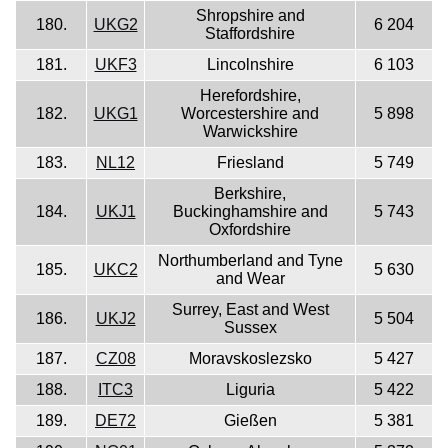
Shropshire and
180.
UKG2
6 204
Staffordshire
181.
UKF3
Lincolnshire
6 103
Herefordshire,
182.
UKG1
Worcestershire and
5 898
Warwickshire
183.
NL12
Friesland
5 749
Berkshire,
184.
UKJ1
Buckinghamshire and
5 743
Oxfordshire
Northumberland and Tyne
185.
UKC2
5 630
and Wear
Surrey, East and West
186.
UKJ2
5 504
Sussex
187.
CZ08
Moravskoslezsko
5 427
188.
ITC3
Liguria
5 422
189.
DE72
Gießen
5 381