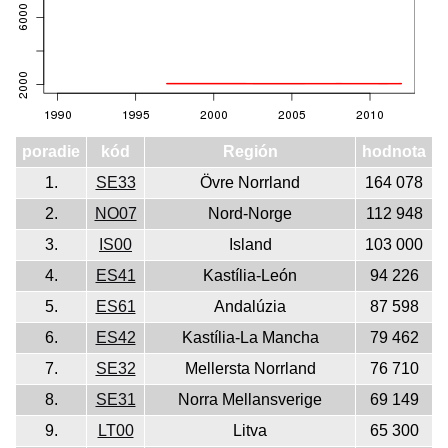
poradie
kód
Región
hodnota
1.
SE33
Övre Norrland
164 078
2.
NO07
Nord-Norge
112 948
3.
IS00
Island
103 000
4.
ES41
Kastília-León
94 226
5.
ES61
Andalúzia
87 598
6.
ES42
Kastília-La Mancha
79 462
7.
SE32
Mellersta Norrland
76 710
8.
SE31
Norra Mellansverige
69 149
9.
LT00
Litva
65 300