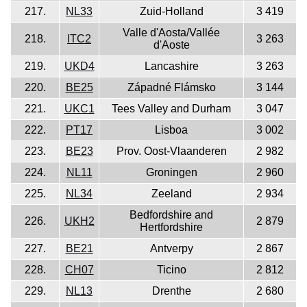
217.
NL33
Zuid-Holland
3 419
Valle d'Aosta/Vallée
218.
ITC2
3 263
d'Aoste
219.
UKD4
Lancashire
3 263
220.
BE25
Západné Flámsko
3 144
221.
UKC1
Tees Valley and Durham
3 047
222.
PT17
Lisboa
3 002
223.
BE23
Prov. Oost-Vlaanderen
2 982
224.
NL11
Groningen
2 960
225.
NL34
Zeeland
2 934
Bedfordshire and
226.
UKH2
2 879
Hertfordshire
227.
BE21
Antverpy
2 867
228.
CH07
Ticino
2 812
229.
NL13
Drenthe
2 680