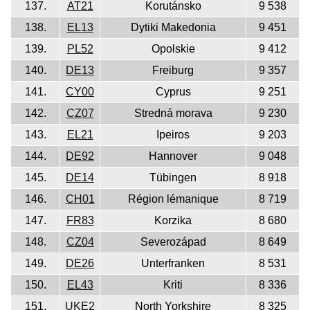
137.
AT21
Korutánsko
9 538
138.
EL13
Dytiki Makedonia
9 451
139.
PL52
Opolskie
9 412
140.
DE13
Freiburg
9 357
141.
CY00
Cyprus
9 251
142.
CZ07
Stredná morava
9 230
143.
EL21
Ipeiros
9 203
144.
DE92
Hannover
9 048
145.
DE14
Tübingen
8 918
146.
CH01
Région lémanique
8 719
147.
FR83
Korzika
8 680
148.
CZ04
Severozápad
8 649
149.
DE26
Unterfranken
8 531
150.
EL43
Kriti
8 336
151.
UKE2
North Yorkshire
8 325