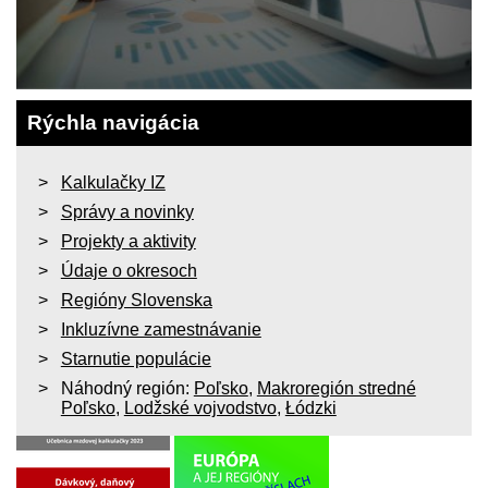
Rýchla navigácia
Kalkulačky IZ
Správy a novinky
Projekty a aktivity
Údaje o okresoch
Regióny Slovenska
Inkluzívne zamestnávanie
Starnutie populácie
Náhodný región:
Poľsko
,
Makroregión stredné
Poľsko
,
Lodžské vojvodstvo
,
Łódzki