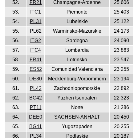
52.
FR21
Champagne-Ardenne
25 606
53.
ITC1
Piemonte
25 403
54.
PL31
Lubelskie
25 122
55.
PL62
Warminsko-Mazurskie
24 173
56.
ITG2
Sardegna
24 090
57.
ITC4
Lombardia
23 863
58.
FR41
Lotrinsko
23 547
59.
ES52
Comunidad Valenciana
23 255
60.
DE80
Mecklenburg-Vorpommern
23 194
61.
PL42
Zachodniopomorskie
22 892
62.
BG42
Yuzhen tsentralen
22 323
63.
PT11
Norte
21 286
64.
DEE0
SACHSEN-ANHALT
20 450
65.
BG41
Yugozapaden
20 255
66.
PL34
Podlaskie
20 187