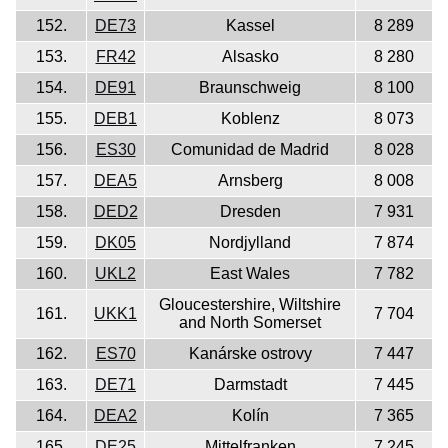
152.
DE73
Kassel
8 289
153.
FR42
Alsasko
8 280
154.
DE91
Braunschweig
8 100
155.
DEB1
Koblenz
8 073
156.
ES30
Comunidad de Madrid
8 028
157.
DEA5
Arnsberg
8 008
158.
DED2
Dresden
7 931
159.
DK05
Nordjylland
7 874
160.
UKL2
East Wales
7 782
Gloucestershire, Wiltshire
161.
UKK1
7 704
and North Somerset
162.
ES70
Kanárske ostrovy
7 447
163.
DE71
Darmstadt
7 445
164.
DEA2
Kolín
7 365
165.
DE25
Mittelfranken
7 245