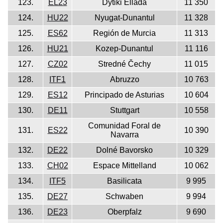
123.
EL23
Dytiki Ellada
11 350
124.
HU22
Nyugat-Dunantul
11 328
125.
ES62
Región de Murcia
11 313
126.
HU21
Kozep-Dunantul
11 116
127.
CZ02
Stredné Čechy
11 015
128.
ITF1
Abruzzo
10 763
129.
ES12
Principado de Asturias
10 604
130.
DE11
Stuttgart
10 558
Comunidad Foral de
131.
ES22
10 390
Navarra
132.
DE22
Dolné Bavorsko
10 329
133.
CH02
Espace Mittelland
10 062
134.
ITF5
Basilicata
9 995
135.
DE27
Schwaben
9 994
136.
DE23
Oberpfalz
9 690