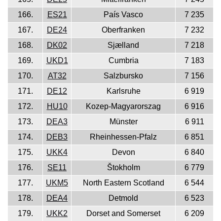
166.
ES21
País Vasco
7 235
167.
DE24
Oberfranken
7 232
168.
DK02
Sjælland
7 218
169.
UKD1
Cumbria
7 183
170.
AT32
Salzbursko
7 156
171.
DE12
Karlsruhe
6 919
172.
HU10
Kozep-Magyarorszag
6 916
173.
DEA3
Münster
6 911
174.
DEB3
Rheinhessen-Pfalz
6 851
175.
UKK4
Devon
6 840
176.
SE11
Štokholm
6 779
177.
UKM5
North Eastern Scotland
6 544
178.
DEA4
Detmold
6 523
179.
UKK2
Dorset and Somerset
6 209