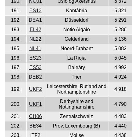
190.
NO01
Oslo og Akershus
5 372
191.
ES13
Kantábria
5 321
192.
DEA1
Düsseldorf
5 291
193.
EL42
Notio Aigaio
5 286
194.
NL22
Gelderland
5 136
195.
NL41
Noord-Brabant
5 082
196.
ES23
La Rioja
5 045
197.
ES53
Baleáry
4 992
198.
DEB2
Trier
4 924
Leicestershire, Rutland and
199.
UKF2
4 918
Northamptonshire
Derbyshire and
200.
UKF1
4 790
Nottinghamshire
201.
CH06
Zentralschweiz
4 483
202.
BE34
Prov. Luxembourg (B)
4 440
203.
ITF2
Molise
4 438