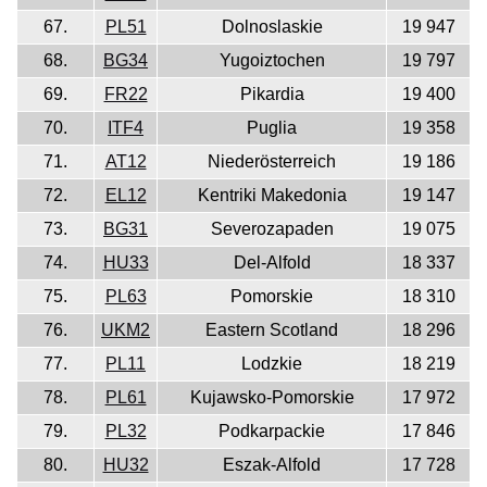
67.
PL51
Dolnoslaskie
19 947
68.
BG34
Yugoiztochen
19 797
69.
FR22
Pikardia
19 400
70.
ITF4
Puglia
19 358
71.
AT12
Niederösterreich
19 186
72.
EL12
Kentriki Makedonia
19 147
73.
BG31
Severozapaden
19 075
74.
HU33
Del-Alfold
18 337
75.
PL63
Pomorskie
18 310
76.
UKM2
Eastern Scotland
18 296
77.
PL11
Lodzkie
18 219
78.
PL61
Kujawsko-Pomorskie
17 972
79.
PL32
Podkarpackie
17 846
80.
HU32
Eszak-Alfold
17 728