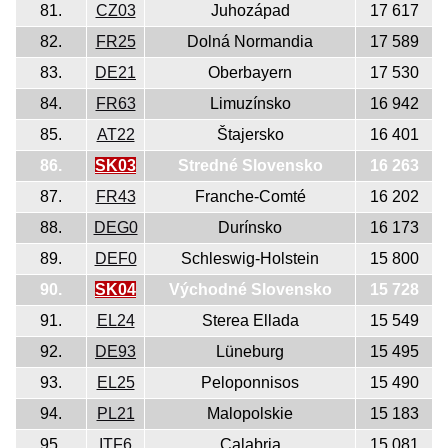
81.
CZ03
Juhozápad
17 617
82.
FR25
Dolná Normandia
17 589
83.
DE21
Oberbayern
17 530
84.
FR63
Limuzínsko
16 942
85.
AT22
Štajersko
16 401
86.
SK03
Stredné Slovensko
16 263
87.
FR43
Franche-Comté
16 202
88.
DEG0
Durínsko
16 173
89.
DEF0
Schleswig-Holstein
15 800
90.
SK04
Východné Slovensko
15 728
91.
EL24
Sterea Ellada
15 549
92.
DE93
Lüneburg
15 495
93.
EL25
Peloponnisos
15 490
94.
PL21
Malopolskie
15 183
95.
ITF6
Calabria
15 081