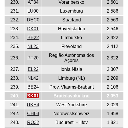
230.
AT34
Vorarlbersko
2 601
231.
LU00
Luxemburg
2 586
232.
DEC0
Saarland
2 569
233.
DK01
Hovedstaden
2 546
234.
BE22
Limbursko
2 422
235.
NL23
Flevoland
2 412
Região Autónoma dos
236.
PT20
2 322
Açores
237.
EL22
Ionia Nisia
2 307
238.
NL42
Limburg (NL)
2 209
239.
BE24
Prov. Vlaams-Brabant
2 106
240.
SK01
Bratislavský kraj
2 053
241.
UKE4
West Yorkshire
2 029
242.
CH03
Nordwestschweiz
1 958
243.
RO32
Bucuresti – Ilfov
1 821