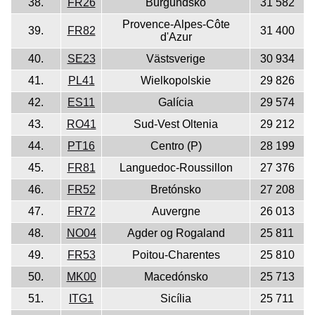
38.
FR26
Burgundsko
31 582
Provence-Alpes-Côte
39.
FR82
31 400
d'Azur
40.
SE23
Västsverige
30 934
41.
PL41
Wielkopolskie
29 826
42.
ES11
Galícia
29 574
43.
RO41
Sud-Vest Oltenia
29 212
44.
PT16
Centro (P)
28 199
45.
FR81
Languedoc-Roussillon
27 376
46.
FR52
Bretónsko
27 208
47.
FR72
Auvergne
26 013
48.
NO04
Agder og Rogaland
25 811
49.
FR53
Poitou-Charentes
25 810
50.
MK00
Macedónsko
25 713
51.
ITG1
Sicília
25 711