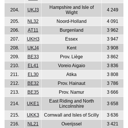
Hampshire and Isle of
204.
UKJ3
4 249
Wight
205.
NL32
Noord-Holland
4 091
206.
AT11
Burgenland
3 962
207.
UKH3
Essex
3 947
208.
UKJ4
Kent
3 908
209.
BE33
Prov. Liège
3 862
210.
EL41
Voreio Aigaio
3 836
211.
EL30
Atika
3 808
212.
BE32
Prov. Hainaut
3 786
213.
BE35
Prov. Namur
3 666
East Riding and North
214.
UKE1
3 658
Lincolnshire
215.
UKK3
Cornwall and Isles of Scilly
3 636
216.
NL21
Overijssel
3 421