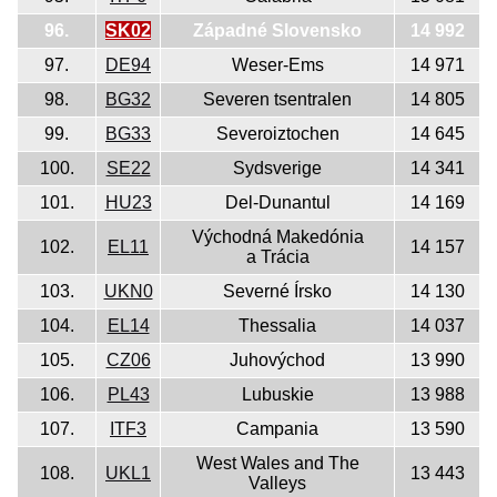
96.
SK02
Západné Slovensko
14 992
97.
DE94
Weser-Ems
14 971
98.
BG32
Severen tsentralen
14 805
99.
BG33
Severoiztochen
14 645
100.
SE22
Sydsverige
14 341
101.
HU23
Del-Dunantul
14 169
Východná Makedónia
102.
EL11
14 157
a Trácia
103.
UKN0
Severné Írsko
14 130
104.
EL14
Thessalia
14 037
105.
CZ06
Juhovýchod
13 990
106.
PL43
Lubuskie
13 988
107.
ITF3
Campania
13 590
West Wales and The
108.
UKL1
13 443
Valleys