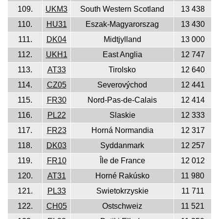
109.
UKM3
South Western Scotland
13 438
110.
HU31
Eszak-Magyarorszag
13 430
111.
DK04
Midtjylland
13 000
112.
UKH1
East Anglia
12 747
113.
AT33
Tirolsko
12 640
114.
CZ05
Severovýchod
12 441
115.
FR30
Nord-Pas-de-Calais
12 414
116.
PL22
Slaskie
12 333
117.
FR23
Horná Normandia
12 317
118.
DK03
Syddanmark
12 257
119.
FR10
Île de France
12 012
120.
AT31
Horné Rakúsko
11 980
121.
PL33
Swietokrzyskie
11 711
122.
CH05
Ostschweiz
11 521