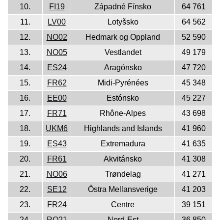
10.
FI19
Západné Fínsko
64 761
11.
LV00
Lotyšsko
64 562
12.
NO02
Hedmark og Oppland
52 590
13.
NO05
Vestlandet
49 179
14.
ES24
Aragónsko
47 720
15.
FR62
Midi-Pyrénées
45 348
16.
EE00
Estónsko
45 227
17.
FR71
Rhône-Alpes
43 698
18.
UKM6
Highlands and Islands
41 960
19.
ES43
Extremadura
41 635
20.
FR61
Akvitánsko
41 308
21.
NO06
Trøndelag
41 271
22.
SE12
Östra Mellansverige
41 203
23.
FR24
Centre
39 151
24.
RO21
Nord-Est
36 850