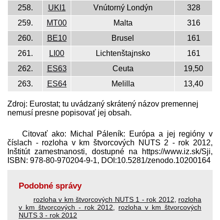
258.
UKI1
Vnútorný Londýn
328
259.
MT00
Malta
316
260.
BE10
Brusel
161
261.
LI00
Lichtenštajnsko
161
262.
ES63
Ceuta
19,50
263.
ES64
Melilla
13,40
Zdroj: Eurostat; tu uvádzaný skrátený názov premennej
nemusí presne popisovať jej obsah.
Citovať ako: Michal Páleník: Európa a jej regióny v
číslach - rozloha v km štvorcových NUTS 2 - rok 2012,
Inštitút zamestnanosti, dostupné na https://www.iz.sk/​Sji,
ISBN: 978-80-970204-9-1, DOI:10.5281/zenodo.10200164
Podobné správy
rozloha v km štvorcových NUTS 1 - rok 2012
,
rozloha
v km štvorcových - rok 2012
,
rozloha v km štvorcových
NUTS 3 - rok 2012