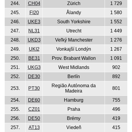
244.
CH04
Zürich
1 729
245.
FI20
Ålandy
1 580
246.
UKE3
South Yorkshire
1 552
247.
NL31
Utrecht
1 449
248.
UKD3
Veľký Manchester
1 276
249.
UKI2
Vonkajší Londýn
1 267
250.
BE31
Prov. Brabant Wallon
1 091
251.
UKG3
West Midlands
902
252.
DE30
Berlín
892
Região Autónoma da
253.
PT30
801
Madeira
254.
DE60
Hamburg
755
255.
CZ01
Praha
496
256.
DE50
Brémy
419
257.
AT13
Viedeň
415