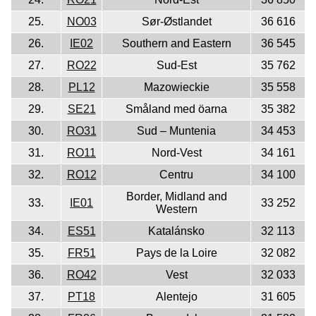
25.
NO03
Sør-Østlandet
36 616
26.
IE02
Southern and Eastern
36 545
27.
RO22
Sud-Est
35 762
28.
PL12
Mazowieckie
35 558
29.
SE21
Småland med öarna
35 382
30.
RO31
Sud – Muntenia
34 453
31.
RO11
Nord-Vest
34 161
32.
RO12
Centru
34 100
Border, Midland and
33.
IE01
33 252
Western
34.
ES51
Katalánsko
32 113
35.
FR51
Pays de la Loire
32 082
36.
RO42
Vest
32 033
37.
PT18
Alentejo
31 605