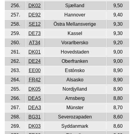
256.
DK02
Sjælland
9,50
257.
DE92
Hannover
9,40
258.
SE12
Östra Mellansverige
9,30
259.
DE73
Kassel
9,30
260.
AT34
Vorarlbersko
9,20
261.
DK01
Hovedstaden
9,00
262.
DE24
Oberfranken
9,00
263.
EE00
Estónsko
8,90
264.
FR42
Alsasko
8,90
265.
DK05
Nordjylland
8,90
266.
DEA5
Arnsberg
8,80
267.
DEA3
Münster
8,70
268.
BG31
Severozapaden
8,60
269.
DK03
Syddanmark
8,60