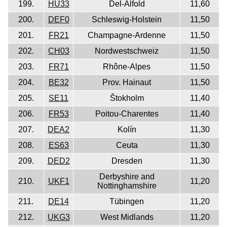
199.
HU33
Del-Alfold
11,60
200.
DEF0
Schleswig-Holstein
11,50
201.
FR21
Champagne-Ardenne
11,50
202.
CH03
Nordwestschweiz
11,50
203.
FR71
Rhône-Alpes
11,50
204.
BE32
Prov. Hainaut
11,50
205.
SE11
Štokholm
11,40
206.
FR53
Poitou-Charentes
11,40
207.
DEA2
Kolín
11,30
208.
ES63
Ceuta
11,30
209.
DED2
Dresden
11,30
Derbyshire and
210.
UKF1
11,20
Nottinghamshire
211.
DE14
Tübingen
11,20
212.
UKG3
West Midlands
11,20