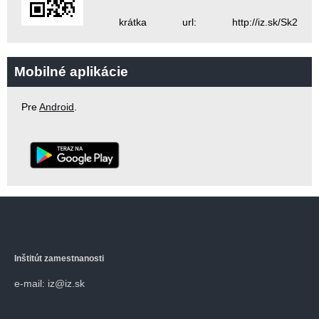
krátka url: http://iz.sk/Sk2
Mobilné aplikácie
Pre
Android
.
Inštitút zamestnanosti
e-mail: iz@iz.sk