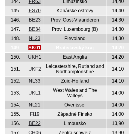
144.
FR63
Limuzínsko
14,40
145.
ES70
Kanárske ostrovy
14,40
146.
BE23
Prov. Oost-Vlaanderen
14,30
147.
BE34
Prov. Luxembourg (B)
14,30
148.
NL23
Flevoland
14,30
149.
SK01
Bratislavský kraj
14,20
150.
UKH1
East Anglia
14,20
Leicestershire, Rutland and
151.
UKF2
14,10
Northamptonshire
152.
NL33
Zuid-Holland
14,10
West Wales and The
153.
UKL1
14,00
Valleys
154.
NL21
Overijssel
14,00
155.
FI19
Západné Fínsko
14,00
156.
BE22
Limbursko
13,90
157.
CH06
Zentralschweiz
13,90