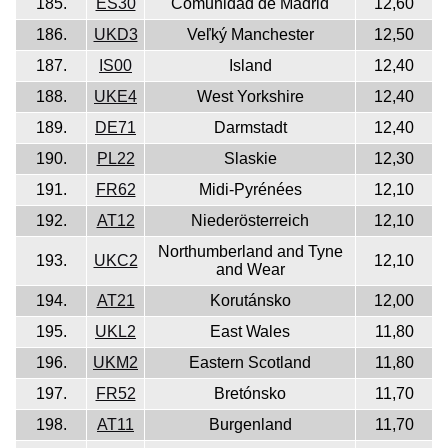
185.
ES30
Comunidad de Madrid
12,60
186.
UKD3
Veľký Manchester
12,50
187.
IS00
Island
12,40
188.
UKE4
West Yorkshire
12,40
189.
DE71
Darmstadt
12,40
190.
PL22
Slaskie
12,30
191.
FR62
Midi-Pyrénées
12,10
192.
AT12
Niederösterreich
12,10
Northumberland and Tyne
193.
UKC2
12,10
and Wear
194.
AT21
Korutánsko
12,00
195.
UKL2
East Wales
11,80
196.
UKM2
Eastern Scotland
11,80
197.
FR52
Bretónsko
11,70
198.
AT11
Burgenland
11,70