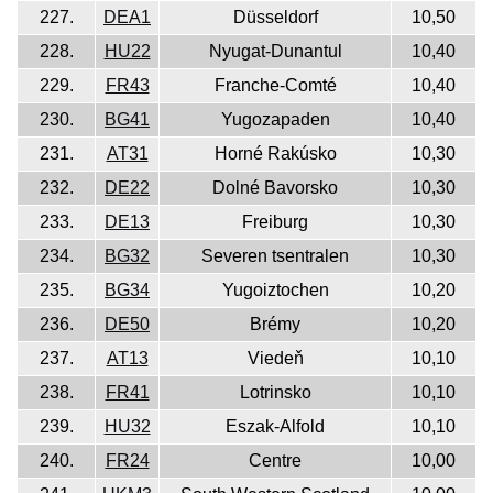
227.
DEA1
Düsseldorf
10,50
228.
HU22
Nyugat-Dunantul
10,40
229.
FR43
Franche-Comté
10,40
230.
BG41
Yugozapaden
10,40
231.
AT31
Horné Rakúsko
10,30
232.
DE22
Dolné Bavorsko
10,30
233.
DE13
Freiburg
10,30
234.
BG32
Severen tsentralen
10,30
235.
BG34
Yugoiztochen
10,20
236.
DE50
Brémy
10,20
237.
AT13
Viedeň
10,10
238.
FR41
Lotrinsko
10,10
239.
HU32
Eszak-Alfold
10,10
240.
FR24
Centre
10,00