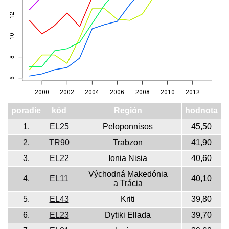
poradie
kód
Región
hodnota
1.
EL25
Peloponnisos
45,50
2.
TR90
Trabzon
41,90
3.
EL22
Ionia Nisia
40,60
Východná Makedónia
4.
EL11
40,10
a Trácia
5.
EL43
Kriti
39,80
6.
EL23
Dytiki Ellada
39,70