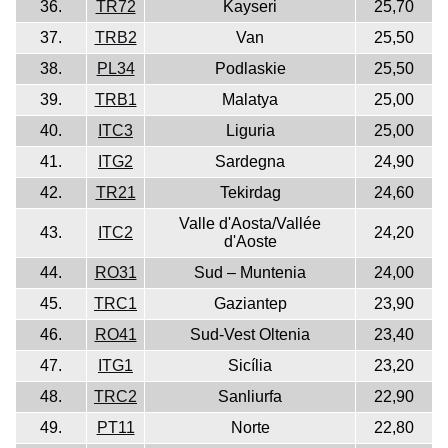
36.
TR72
Kayseri
25,70
37.
TRB2
Van
25,50
38.
PL34
Podlaskie
25,50
39.
TRB1
Malatya
25,00
40.
ITC3
Liguria
25,00
41.
ITG2
Sardegna
24,90
42.
TR21
Tekirdag
24,60
Valle d'Aosta/Vallée
43.
ITC2
24,20
d'Aoste
44.
RO31
Sud – Muntenia
24,00
45.
TRC1
Gaziantep
23,90
46.
RO41
Sud-Vest Oltenia
23,40
47.
ITG1
Sicília
23,20
48.
TRC2
Sanliurfa
22,90
49.
PT11
Norte
22,80