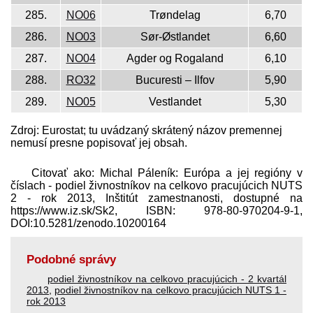
285.
NO06
Trøndelag
6,70
286.
NO03
Sør-Østlandet
6,60
287.
NO04
Agder og Rogaland
6,10
288.
RO32
Bucuresti – Ilfov
5,90
289.
NO05
Vestlandet
5,30
Zdroj: Eurostat; tu uvádzaný skrátený názov premennej
nemusí presne popisovať jej obsah.
Citovať ako: Michal Páleník: Európa a jej regióny v
číslach - podiel živnostníkov na celkovo pracujúcich NUTS
2 - rok 2013, Inštitút zamestnanosti, dostupné na
https://www.iz.sk/​Sk2, ISBN: 978-80-970204-9-1,
DOI:10.5281/zenodo.10200164
Podobné správy
podiel živnostníkov na celkovo pracujúcich - 2 kvartál
2013
,
podiel živnostníkov na celkovo pracujúcich NUTS 1 -
rok 2013