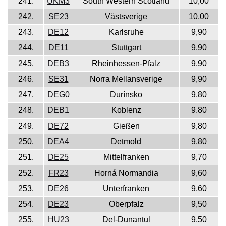
241.
UKM3
South Western Scotland
10,00
242.
SE23
Västsverige
10,00
243.
DE12
Karlsruhe
9,90
244.
DE11
Stuttgart
9,90
245.
DEB3
Rheinhessen-Pfalz
9,90
246.
SE31
Norra Mellansverige
9,90
247.
DEG0
Durínsko
9,80
248.
DEB1
Koblenz
9,80
249.
DE72
Gießen
9,80
250.
DEA4
Detmold
9,80
251.
DE25
Mittelfranken
9,70
252.
FR23
Horná Normandia
9,60
253.
DE26
Unterfranken
9,60
254.
DE23
Oberpfalz
9,50
255.
HU23
Del-Dunantul
9,50