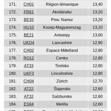
171.
CH01
Région lémanique
13,40
172.
FR61
Akvitánsko
13,20
173.
BE35
Prov. Namur
13,20
174.
HU10
Kozep-Magyarorszag
13,10
175.
BE21
Antverpy
13,00
176.
UKD4
Lancashire
12,90
177.
CH02
Espace Mittelland
12,80
178.
RO12
Centru
12,80
179.
AT33
Tirolsko
12,80
180.
UKF3
Lincolnshire
12,80
181.
CH04
Zürich
12,70
182.
AT22
Štajersko
12,60
183.
AT32
Salzbursko
12,60
184.
ES64
Melilla
12,60