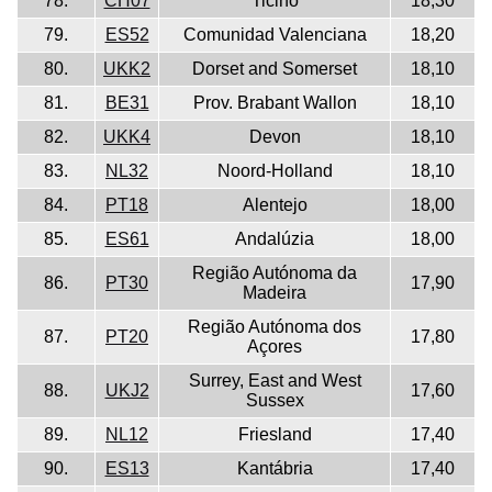
78.
CH07
Ticino
18,30
79.
ES52
Comunidad Valenciana
18,20
80.
UKK2
Dorset and Somerset
18,10
81.
BE31
Prov. Brabant Wallon
18,10
82.
UKK4
Devon
18,10
83.
NL32
Noord-Holland
18,10
84.
PT18
Alentejo
18,00
85.
ES61
Andalúzia
18,00
Região Autónoma da
86.
PT30
17,90
Madeira
Região Autónoma dos
87.
PT20
17,80
Açores
Surrey, East and West
88.
UKJ2
17,60
Sussex
89.
NL12
Friesland
17,40
90.
ES13
Kantábria
17,40