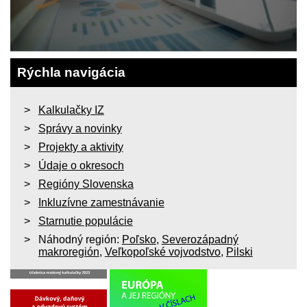
Rýchla navigácia
Kalkulačky IZ
Správy a novinky
Projekty a aktivity
Údaje o okresoch
Regióny Slovenska
Inkluzívne zamestnávanie
Starnutie populácie
Náhodný región:
Poľsko
,
Severozápadný
makroregión
,
Veľkopoľské vojvodstvo
,
Pilski