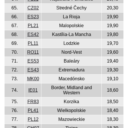
65.
CZ02
Stredné Čechy
20,30
66.
ES23
La Rioja
19,90
67.
PL21
Malopolskie
19,90
68.
ES42
Kastília-La Mancha
19,80
69.
PL11
Lodzkie
19,70
70.
RO11
Nord-Vest
19,60
71.
ES53
Baleáry
19,40
72.
ES43
Extremadura
19,30
73.
MK00
Macedónsko
19,10
Border, Midland and
74.
IE01
18,60
Western
75.
FR83
Korzika
18,50
76.
PL41
Wielkopolskie
18,40
77.
PL12
Mazowieckie
18,30