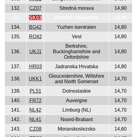
132.
CZ07
Stredná morava
14,90
133.
SK03
Stredné Slovensko
14,90
134.
BG42
Yuzhen tsentralen
14,80
135.
RO42
Vest
14,80
Berkshire,
136.
UKJ1
Buckinghamshire and
14,80
Oxfordshire
137.
HR03
Jadranska Hrvatska
14,80
Gloucestershire, Wiltshire
138.
UKK1
14,70
and North Somerset
139.
PL51
Dolnoslaskie
14,70
140.
FR72
Auvergne
14,70
141.
NL42
Limburg (NL)
14,70
142.
NL41
Noord-Brabant
14,70
143.
CZ08
Moravskoslezsko
14,60