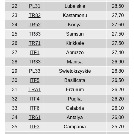
22.
PL31
Lubelskie
28,50
23.
TR82
Kastamonu
27,70
24.
TR52
Konya
27,60
25.
TR83
Samsun
27,50
26.
TR71
Kirikkale
27,50
27.
ITF1
Abruzzo
27,40
28.
TR33
Manisa
26,90
29.
PL33
Swietokrzyskie
26,80
30.
ITF5
Basilicata
26,50
31.
TRA1
Erzurum
26,20
32.
ITF4
Puglia
26,20
33.
ITF6
Calabria
26,10
34.
TR61
Antalya
26,00
35.
ITF3
Campania
25,70