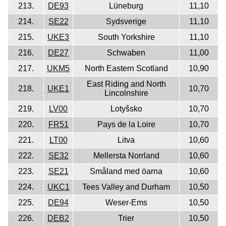
213.
DE93
Lüneburg
11,10
214.
SE22
Sydsverige
11,10
215.
UKE3
South Yorkshire
11,10
216.
DE27
Schwaben
11,00
217.
UKM5
North Eastern Scotland
10,90
East Riding and North
218.
UKE1
10,70
Lincolnshire
219.
LV00
Lotyšsko
10,70
220.
FR51
Pays de la Loire
10,70
221.
LT00
Litva
10,60
222.
SE32
Mellersta Norrland
10,60
223.
SE21
Småland med öarna
10,60
224.
UKC1
Tees Valley and Durham
10,50
225.
DE94
Weser-Ems
10,50
226.
DEB2
Trier
10,50