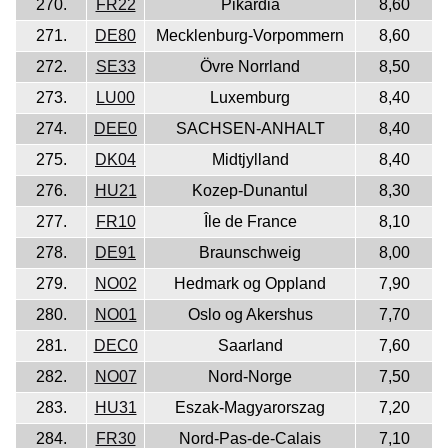
270.
FR22
Pikardia
8,60
271.
DE80
Mecklenburg-Vorpommern
8,60
272.
SE33
Övre Norrland
8,50
273.
LU00
Luxemburg
8,40
274.
DEE0
SACHSEN-ANHALT
8,40
275.
DK04
Midtjylland
8,40
276.
HU21
Kozep-Dunantul
8,30
277.
FR10
Île de France
8,10
278.
DE91
Braunschweig
8,00
279.
NO02
Hedmark og Oppland
7,90
280.
NO01
Oslo og Akershus
7,70
281.
DEC0
Saarland
7,60
282.
NO07
Nord-Norge
7,50
283.
HU31
Eszak-Magyarorszag
7,20
284.
FR30
Nord-Pas-de-Calais
7,10