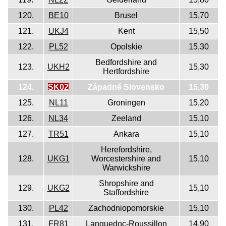
120.
BE10
Brusel
15,70
121.
UKJ4
Kent
15,50
122.
PL52
Opolskie
15,30
Bedfordshire and
123.
UKH2
15,30
Hertfordshire
124.
SK02
Západné Slovensko
15,30
125.
NL11
Groningen
15,20
126.
NL34
Zeeland
15,10
127.
TR51
Ankara
15,10
Herefordshire,
128.
UKG1
Worcestershire and
15,10
Warwickshire
Shropshire and
129.
UKG2
15,10
Staffordshire
130.
PL42
Zachodniopomorskie
15,10
131.
FR81
Languedoc-Roussillon
14,90