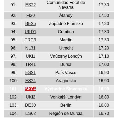
Comunidad Foral de
91.
ES22
17,30
Navarra
92.
FI20
Ålandy
17,30
93.
BE25
Západné Flámsko
17,30
94.
UKD1
Cumbria
17,30
95.
TRC3
Mardin
17,30
96.
NL31
Utrecht
17,20
97.
UKI1
Vnútorný Londýn
17,10
98.
TR41
Bursa
17,00
99.
ES21
País Vasco
16,90
100.
ES24
Aragónsko
16,90
101.
SK04
Východné Slovensko
16,90
102.
UKI2
Vonkajší Londýn
16,80
103.
DE30
Berlín
16,80
104.
ES62
Región de Murcia
16,70