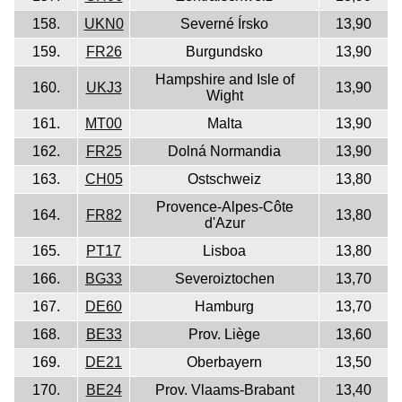
158.
UKN0
Severné Írsko
13,90
159.
FR26
Burgundsko
13,90
Hampshire and Isle of
160.
UKJ3
13,90
Wight
161.
MT00
Malta
13,90
162.
FR25
Dolná Normandia
13,90
163.
CH05
Ostschweiz
13,80
Provence-Alpes-Côte
164.
FR82
13,80
d'Azur
165.
PT17
Lisboa
13,80
166.
BG33
Severoiztochen
13,70
167.
DE60
Hamburg
13,70
168.
BE33
Prov. Liège
13,60
169.
DE21
Oberbayern
13,50
170.
BE24
Prov. Vlaams-Brabant
13,40