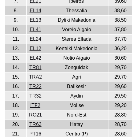
7.
EL21
Ipeiros
39,60
8.
EL14
Thessalia
38,60
9.
EL13
Dytiki Makedonia
38,50
10.
EL41
Voreio Aigaio
37,80
11.
EL24
Sterea Ellada
37,70
12.
EL12
Kentriki Makedonia
36,20
13.
EL42
Notio Aigaio
30,60
14.
TR81
Zonguldak
29,70
15.
TRA2
Agri
29,70
16.
TR22
Balikesir
29,60
17.
TR32
Aydin
29,50
18.
ITF2
Molise
29,20
19.
RO21
Nord-Est
28,80
20.
TR63
Hatay
28,70
21.
PT16
Centro (P)
28,60