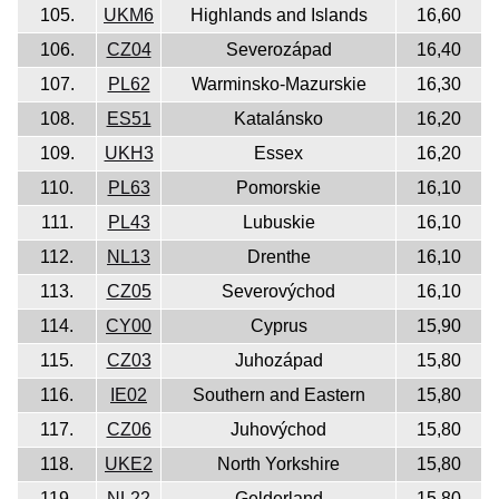
105.
UKM6
Highlands and Islands
16,60
106.
CZ04
Severozápad
16,40
107.
PL62
Warminsko-Mazurskie
16,30
108.
ES51
Katalánsko
16,20
109.
UKH3
Essex
16,20
110.
PL63
Pomorskie
16,10
111.
PL43
Lubuskie
16,10
112.
NL13
Drenthe
16,10
113.
CZ05
Severovýchod
16,10
114.
CY00
Cyprus
15,90
115.
CZ03
Juhozápad
15,80
116.
IE02
Southern and Eastern
15,80
117.
CZ06
Juhovýchod
15,80
118.
UKE2
North Yorkshire
15,80
119.
NL22
Gelderland
15,80