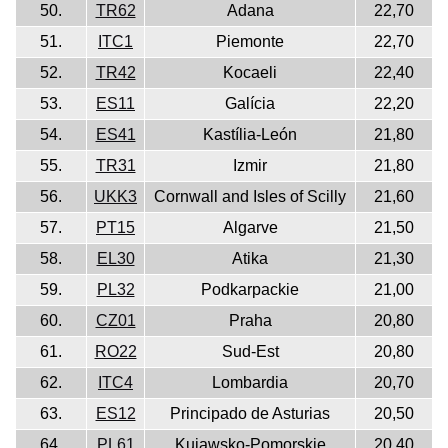
50.
TR62
Adana
22,70
51.
ITC1
Piemonte
22,70
52.
TR42
Kocaeli
22,40
53.
ES11
Galícia
22,20
54.
ES41
Kastília-León
21,80
55.
TR31
Izmir
21,80
56.
UKK3
Cornwall and Isles of Scilly
21,60
57.
PT15
Algarve
21,50
58.
EL30
Atika
21,30
59.
PL32
Podkarpackie
21,00
60.
CZ01
Praha
20,80
61.
RO22
Sud-Est
20,80
62.
ITC4
Lombardia
20,70
63.
ES12
Principado de Asturias
20,50
64.
PL61
Kujawsko-Pomorskie
20,40